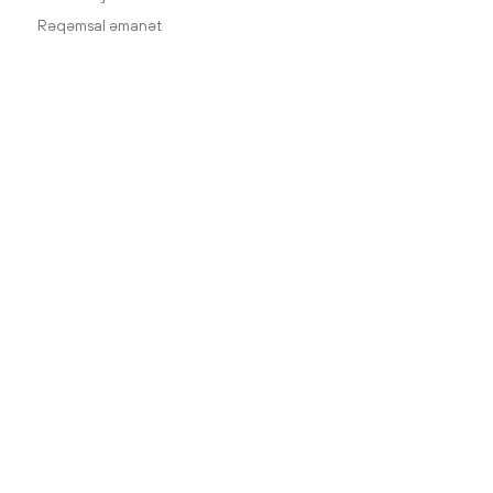
Rəqəmsal əmanət