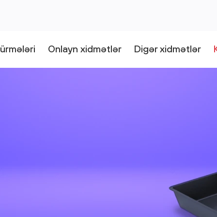
ürmələri
Onlayn xidmətlər
Digər xidmətlər
CR ko-brend Visa Infinite kartı
əvacib + krediti
dəmə terminalları
X
S
"
T
X
X
CR ko-brend Visa Platinum kartı
vtomobil krediti
alqOnline
P
k
ə
k
h
Ən
ebet
əmir krediti
-PİN
əs
o
Hə
İl
Şə
Dü
P
12
se
nö
igər
redit kartı
-arayış
On
qa
kö
fi
artlar üzrə xidmətlər və limitlər
manət təminatlı kredit
ariflər