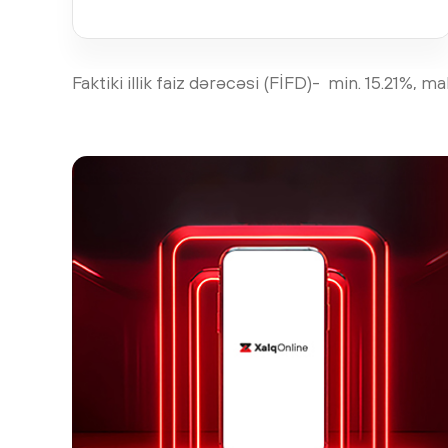
Faktiki illik faiz dərəcəsi (FİFD)- min. 15.21%, m