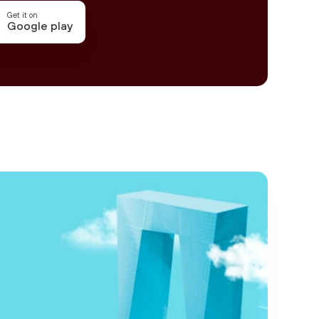
Get it on
Google play