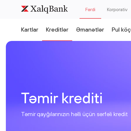
Fərdi
Korporativ
Kartlar
Kreditlər
Əmanətlər
Pul köç
XalqKart PETROL
Onlayn kredit sifarişi
Proqress
UPT
Kredit sifarişi
Cari hesab
B
M
Ö
XalqKart CASHBACK
İstehlak krediti
Uşaq yığım
Western Union
Onlayn hesab açmaq
Depozit seyfləri
B
A
X
Visa Infinite
Qeyri-yaşayış sahələrinin ipotekası
Müddətli
Onlayn kredit ödənişi
Qızıl külçələri
D
T
E
Mastercard Black Edition
Daxili ipoteka krediti
VIP-Rantye
Kart sifarişi
Qiymətli metal hesabı
Təmir krediti
D
K
E
Visa Platinum
ARİKZF hesabına ipoteka krediti
Rəqəmsal əmanət
K
Ə
Təmir qayğılarınızın həlli üçün sərfəli kredit
Digital card
T