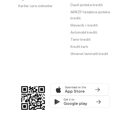
Daxili ipoteka krediti
Kartlar üzrə xidmətlər
ARİKZF hesabına ipoteka
krediti
Məvacib + krediti
Avtomobil krediti
Təmir krediti
Kredit kartı
Əmanət təminatlı kredit
Download on the
App Store
Get it on
Google play