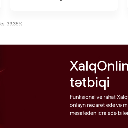
aks. 39.35%
XalqOnli
tətbiqi
Funksional və rahat Xalq
onlayn nəzarət edə və mü
məsafədən icra edə bilər