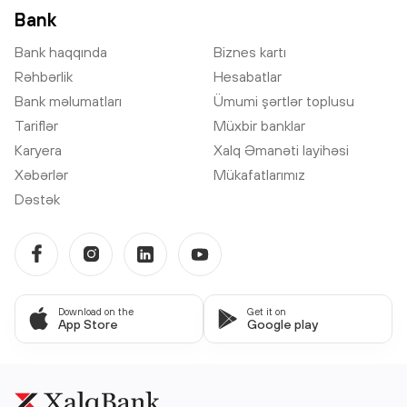
Bank
Bank haqqında
Biznes kartı
Rəhbərlik
Hesabatlar
Bank məlumatları
Ümumi şərtlər toplusu
Tariflər
Müxbir banklar
Karyera
Xalq Əmanəti layihəsi
Xəbərlər
Mükafatlarımız
Dəstək
Download on the
Get it on
App Store
Google play