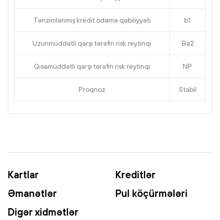
Tənzimlənmiş kredit ödəmə qabiliyyəti
b1
Uzunmüddətli qarşı tərəfin risk reytinqi
Ba2
Qısamüddətli qarşı tərəfin risk reytinqi
NP
Proqnoz
Stabil
Kartlar
Kreditlər
Əmanətlər
Pul köçürmələri
Digər xidmətlər