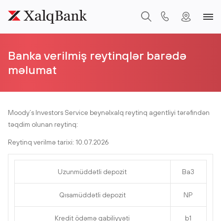
Banka verilmiş reytinqlər barədə
məlumat
Moody’s Investors Service beynəlxalq reytinq agentliyi tərəfindən
təqdim olunan reytinq:
Reytinq verilmə tarixi: 10.07.2026
Uzunmüddətli depozit
Ba3
Qısamüddətli depozit
NP
Kredit ödəmə qabiliyyəti
b1