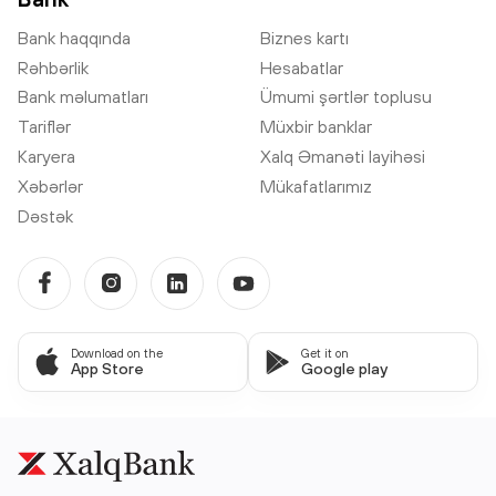
Bank haqqında
Biznes kartı
Rəhbərlik
Hesabatlar
Bank məlumatları
Ümumi şərtlər toplusu
Tariflər
Müxbir banklar
Karyera
Xalq Əmanəti layihəsi
Xəbərlər
Mükafatlarımız
Dəstək
Download on the
Get it on
App Store
Google play