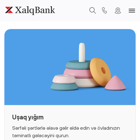
Uşaq yığım
Sərfəli şərtlərlə əlavə gəlir əldə edin və övladınızın
təminatlı gələcəyini qurun.