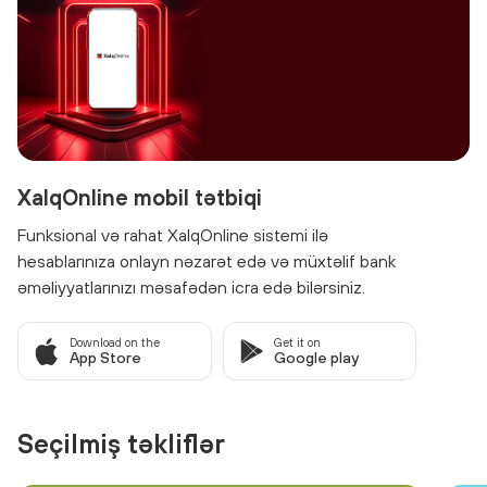
XalqOnline mobil tətbiqi
Funksional və rahat XalqOnline sistemi ilə
hesablarınıza onlayn nəzarət edə və müxtəlif bank
əməliyyatlarınızı məsafədən icra edə bilərsiniz.
Download on the
Get it on
App Store
Google play
Seçilmiş təkliflər