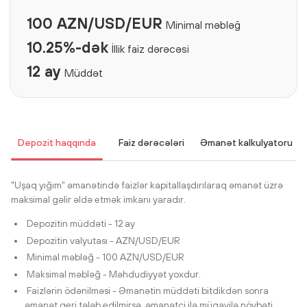
100 AZN/USD/EUR
Minimal məbləğ
10.25%-dək
İllik faiz dərəcəsi
12 ay
Müddət
Depozit haqqında
Faiz dərəcələri
Əmanət kalkulyatoru
"Uşaq yığım" əmanətində faizlər kapitallaşdırılaraq əmanət üzrə
maksimal gəlir əldə etmək imkanı yaradır.
Depozitin müddəti - 12 ay
Depozitin valyutası - AZN/USD/EUR
Minimal məbləğ - 100 AZN/USD/EUR
Maksimal məbləğ - Məhdudiyyət yoxdur.
Faizlərin ödənilməsi - Əmanətin müddəti bitdikdən sonra
əmanət geri tələb edilmirsə, əmanətçi ilə müqavilə növbəti