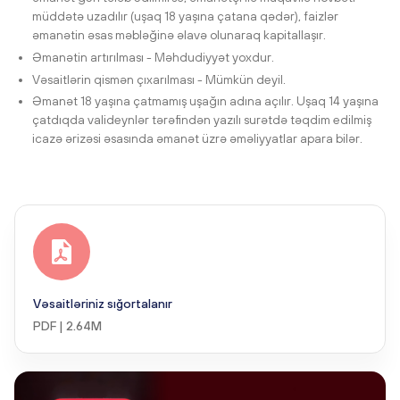
müddətə uzadılır (uşaq 18 yaşına çatana qədər), faizlər
əmanətin əsas məbləğinə əlavə olunaraq kapitallaşır.
Əmanətin artırılması - Məhdudiyyət yoxdur.
Vəsaitlərin qismən çıxarılması - Mümkün deyil.
Əmanət 18 yaşına çatmamış uşağın adına açılır. Uşaq 14 yaşına
çatdıqda valideynlər tərəfindən yazılı surətdə təqdim edilmiş
icazə ərizəsi əsasında əmanət üzrə əməliyyatlar apara bilər.
Vəsaitləriniz sığortalanır
PDF | 2.64M