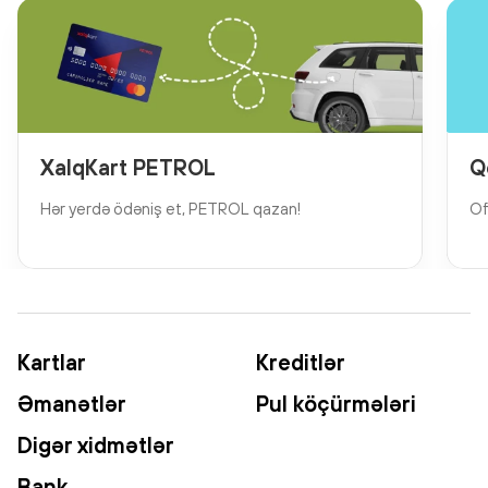
XalqKart PETROL
Q
Hər yerdə ödəniş et, PETROL qazan!
Of
Kartlar
Kreditlər
Əmanətlər
Pul köçürmələri
Digər xidmətlər
Bank