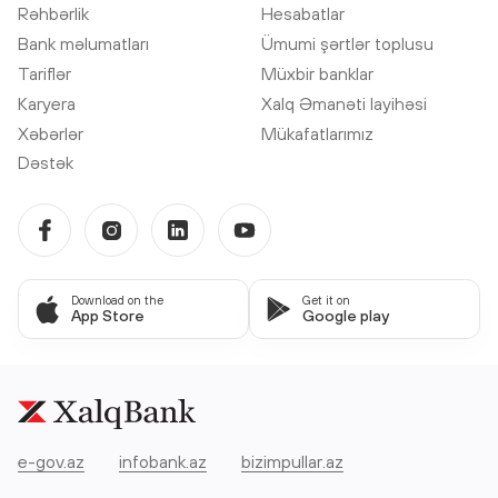
Rəhbərlik
Hesabatlar
Bank məlumatları
Ümumi şərtlər toplusu
Tariflər
Müxbir banklar
Karyera
Xalq Əmanəti layihəsi
Xəbərlər
Mükafatlarımız
Dəstək
Download on the
Get it on
App Store
Google play
e-gov.az
infobank.az
bizimpullar.az