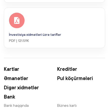
İnvestisiya xidmətləri üzrə tariflər
PDF | 121.59K
Kartlar
Kreditlər
Əmanətlər
Pul köçürmələri
Digər xidmətlər
Bank
Bank haqqında
Biznes kartı