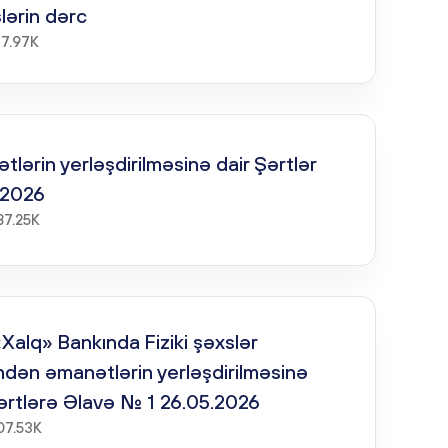
işlərin dərc
77.97K
lərin yerləşdirilməsinə dair Şərtlər
.2026
87.25K
Xalq» Bankında Fiziki şəxslər
ndən əmanətlərin yerləşdirilməsinə
Şərtlərə Əlavə № 1 26.05.2026
07.53K