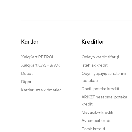
Kartlar
Kreditlər
XalqKart PETROL
Onlayn kredit sifarişi
XalqKart CASHBACK
İstehlak krediti
Debet
Qeyri-yaşayış sahələrinin
ipotekası
Digər
Daxili ipoteka krediti
Kartlar üzrə xidmətlər
ARİKZF hesabına ipoteka
krediti
Məvacib + krediti
Avtomobil krediti
Təmir krediti