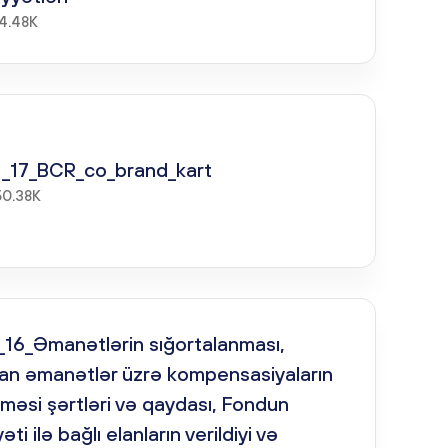
14.48K
 _17_BCR_co_brand_kart
50.38K
_16_Əmanətlərin sığortalanması,
an əmanətlər üzrə kompensasiyaların
məsi şərtləri və qaydası, Fondun
əti ilə bağlı elanların verildiyi və