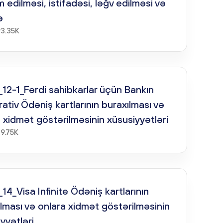
 edilməsi, istifadəsi, ləğv edilməsi və
ə
93.35K
12-1_Fərdi sahibkarlar üçün Bankın
ativ Ödəniş kartlarının buraxılması və
 xidmət göstərilməsinin xüsusiyyətləri
39.75K
14_Visa Infinite Ödəniş kartlarının
lması və onlara xidmət göstərilməsinin
yyətləri