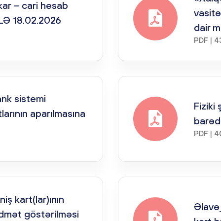
bkar – cari hesab
vasitə
Ə 18.02.2026
dair 
PDF | 4
ank sistemi
Fiziki
larının aparılmasına
barəd
6
PDF | 4
ş kart(lar)ının
Əlavə
xidmət göstərilməsi