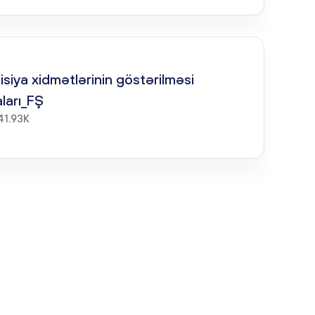
isiya xidmətlərinin göstərilməsi
ları_FŞ
41.93K