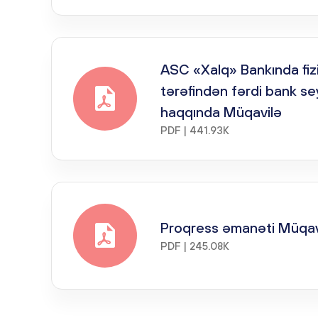
ASC «Xalq» Bankında fizi
tərəfindən fərdi bank sey
haqqında Müqavilə
PDF | 441.93K
Proqress əmanəti Müqavi
PDF | 245.08K