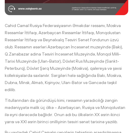
Cahid Camal Rusiya Federasiyasının Əməkdar rəssamı, Moskva
Rəssamlar İttifaqı, Azərbaycan Rəssamlar İttifaqı, Monqolustan
Rəssamlar İttifaqı və Beynəlxalq Təsviri Sənət Fondunun üzvü
olub. Rəssamın əsərləri Azərbaycan İncəsənət muzeyində (Bakı),
Q.Zanabazar adına Təsviri İncəsənət Muzeyində, Monqol Milli-
Tarixi Muzeyində (Ulan-Bator), Dövlət Rus Muzeyində (Sankt-
Peterburq), Dövlət Şərq Muzeyində (Moskva), qalereya və şəxsi
kolleksiyalarda saxlanılır. Sərgiləri hələ sağlığında Bakı, Moskva,
Dubna, Minsk, Almatı, Kişinyov, Ulan-Bator və Gəncədə təşkil
edilib.
Titullarından da göründüyü kimi, rəssamın yaradıcılığı zəngin
mədəniyyətə malik üç ölkə – Azərbaycan, Rusiya və Monqolustan
ilə eyni dərəcədə bağlıdır. Onun adı bu ölkələrin XX əsrin ikinci
yarısı və XXI əsrin birinci onilliyinin təsviri sənət tarixinə yazılıb.
Bu vaxtadək Cahid Camalın rənglərin təbiətinin araşdırılmasına