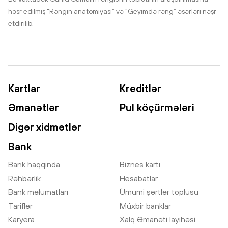
həsr edilmiş “Rəngin anatomiyası” və “Geyimdə rəng” əsərləri nəşr
etdirilib.
Kartlar
Kreditlər
Əmanətlər
Pul köçürmələri
Digər xidmətlər
Bank
Bank haqqında
Biznes kartı
Rəhbərlik
Hesabatlar
Bank məlumatları
Ümumi şərtlər toplusu
Tariflər
Müxbir banklar
Karyera
Xalq Əmanəti layihəsi