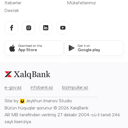
Xəbərlər
Mükafatlarımız
Dəstək
Download on the
Get it on
App Store
Google play
e-gov.az
infobank.az
bizimpullar.az
Site by
Jeykhun Imanov Studio
Bütün hüquqlar qorunur © 2026 XalqBank
AR MB tərəfindən verilmiş 27 dekabr 2004-cü il tarixli 246
saylı lisenziya