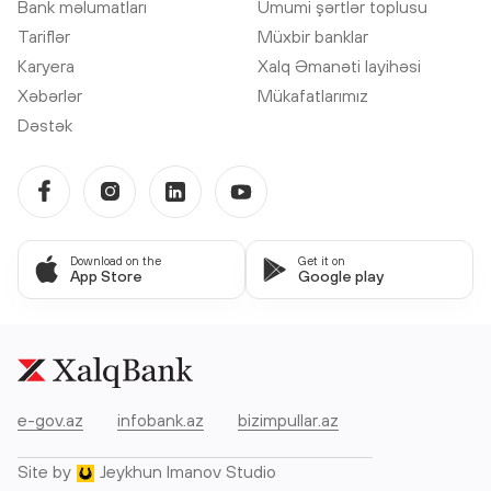
Bank məlumatları
Ümumi şərtlər toplusu
Tariflər
Müxbir banklar
Karyera
Xalq Əmanəti layihəsi
Xəbərlər
Mükafatlarımız
Dəstək
Download on the
Get it on
App Store
Google play
e-gov.az
infobank.az
bizimpullar.az
Site by
Jeykhun Imanov Studio