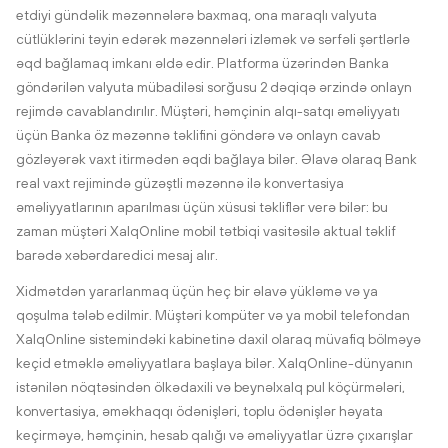
etdiyi gündəlik məzənnələrə baxmaq, ona maraqlı valyuta
cütlüklərini təyin edərək məzənnələri izləmək və sərfəli şərtlərlə
əqd bağlamaq imkanı əldə edir. Platforma üzərindən Banka
göndərilən valyuta mübadiləsi sorğusu 2 dəqiqə ərzində onlayn
rejimdə cavablandırılır. Müştəri, həmçinin alqı-satqı əməliyyatı
üçün Banka öz məzənnə təklifini göndərə və onlayn cavab
gözləyərək vaxt itirmədən əqdi bağlaya bilər. Əlavə olaraq Bank
real vaxt rejimində güzəştli məzənnə ilə konvertasiya
əməliyyatlarının aparılması üçün xüsusi təkliflər verə bilər: bu
zaman müştəri XalqOnline mobil tətbiqi vasitəsilə aktual təklif
barədə xəbərdaredici mesaj alır.
Xidmətdən yararlanmaq üçün heç bir əlavə yükləmə və ya
qoşulma tələb edilmir. Müştəri kompüter və ya mobil telefondan
XalqOnline sistemindəki kabinetinə daxil olaraq müvafiq bölməyə
keçid etməklə əməliyyatlara başlaya bilər. XalqOnline-dünyanın
istənilən nöqtəsindən ölkədaxili və beynəlxalq pul köçürmələri,
konvertasiya, əməkhaqqı ödənişləri, toplu ödənişlər həyata
keçirməyə, həmçinin, hesab qalığı və əməliyyatlar üzrə çıxarışlar