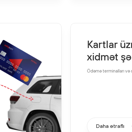
Kartlar üz
xidmət şə
Ödəmə terminalları və 
Daha ətraflı