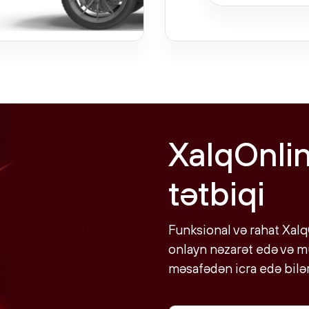
XalqOnli
tətbiqi
Funksional və rahat Xalq
onlayn nəzarət edə və mü
məsafədən icra edə bilər