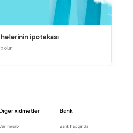
hələrinin ipotekası
ib olun
Digər xidmətlər
Bank
Cari hesab
Bank haqqında