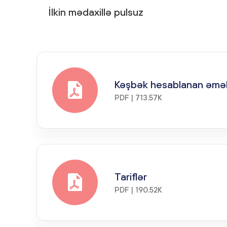
İlkin mədaxillə pulsuz
Kəşbək hesablanan əməli
PDF | 713.57K
Tariflər
PDF | 190.52K