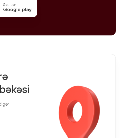
Get it on
Google play
rə
bəkəsi
digər