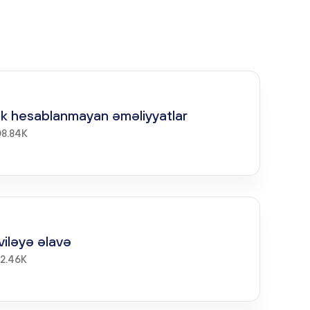
k hesablanmayan əməliyyatlar
08.84K
iləyə əlavə
52.46K