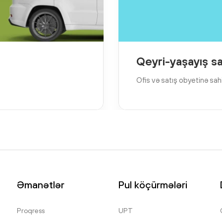
Qeyri-yaşayış sa
Ofis və satış obyetinə sah
Əmanətlər
Pul köçürmələri
Proqress
UPT