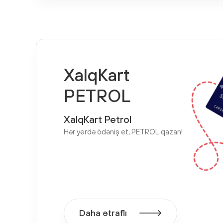
XalqKart
PETROL
XalqKart Petrol
Hər yerdə ödəniş et, PETROL qazan!
Daha ətraflı