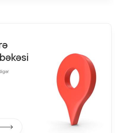
rə
bəkəsi
digər