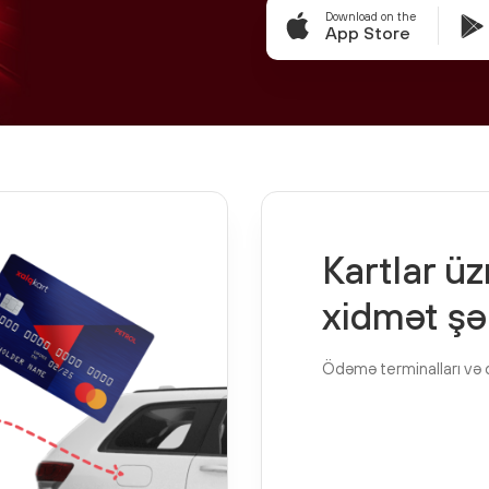
Download on the
App Store
Kartlar üz
xidmət şə
Ödəmə terminalları və 