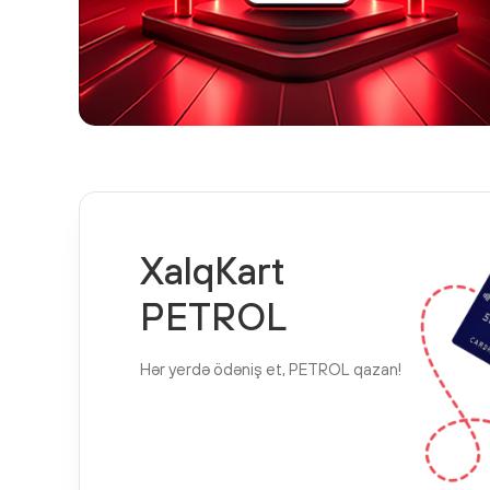
XalqKart
PETROL
Hər yerdə ödəniş et, PETROL qazan!