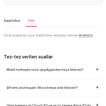
XalqOnline
FAQ
Fərdi müştərilər üçün XalqOnline istifadəçi təlimatı
BURADA
Tez-tez verilən suallar
Mobil tətbiqdə necə qeydiyyatdan keçə bilərəm?
Bankın filialına yaxınlaşmağa ehtiyac yoxdur. Qeydiyyatı 3 üsulla apara
bilərsiniz:
Mobil nömrə ilə:
Bankda qeydiyyatda olan nömrənizi daxil edin
Şifrəmi unutmuşam. Necə bərpa edə bilərəm?
(
bank
ın müştərisi deyilsinizsə istifadənizdə olan istənilən mobil nömrə
ilə
)
Giriş ekranında
"Şifrəni unutmusunuz?"
düyməsini sıxın (əgər varsa)
Kart nömrəsi ilə:
Kartın üzərindəki 16 rəqəmli kodu daxil edin.
və ya Qeydiyyat prosesini yenidən keçin.
Asan İmza ilə:
Mobil nömrə və istifadəçi ID-nizi daxil etməklə.
Yeni şifrə təyin edərkən ən azı
1 böyük hərf, 1 kiçik hərf və 1 rəqəm
Girişi barmaq izi (Touch ID) və ya üz tanıma (Face ID) ilə