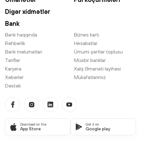
Digər xidmətlər
Bank
Bank haqqında
Biznes kartı
Rəhbərlik
Hesabatlar
Bank məlumatları
Ümumi şərtlər toplusu
Tariflər
Müxbir banklar
Karyera
Xalq Əmanəti layihəsi
Xəbərlər
Mükafatlarımız
Dəstək
Download on the
Get it on
App Store
Google play