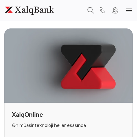
XalqOnline
Ən müasir texnoloji həllər əsasında