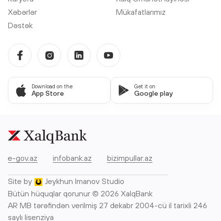
Xəbərlər
Mükafatlarımız
Dəstək
Download on the
Get it on
App Store
Google play
e-gov.az
infobank.az
bizimpullar.az
Site by
Jeykhun Imanov Studio
Bütün hüquqlar qorunur © 2026 XalqBank
AR MB tərəfindən verilmiş 27 dekabr 2004-cü il tarixli 246
saylı lisenziya