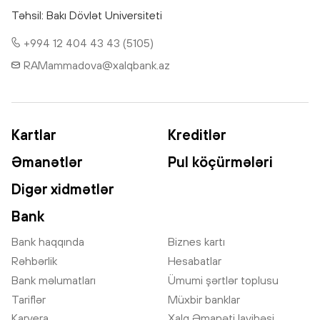
Təhsil: Bakı Dövlət Universiteti
+994 12 404 43 43 (5105)
RAMammadova@xalqbank.az
Kartlar
Kreditlər
Əmanətlər
Pul köçürmələri
Digər xidmətlər
Bank
Bank haqqında
Biznes kartı
Rəhbərlik
Hesabatlar
Bank məlumatları
Ümumi şərtlər toplusu
Tariflər
Müxbir banklar
Karyera
Xalq Əmanəti layihəsi