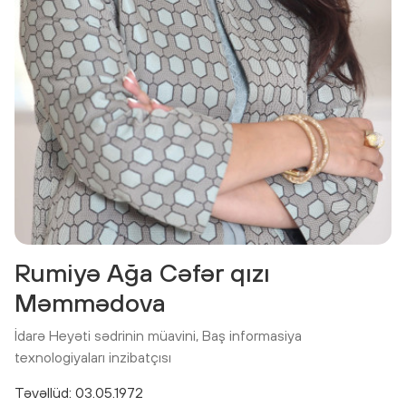
Rumiyə Ağa Cəfər qızı
Məmmədova
İdarə Heyəti sədrinin müavini, Baş informasiya
texnologiyaları inzibatçısı
Təvəllüd: 03.05.1972