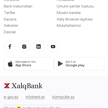
Bank məlumatları
Ümumi şərtlər toplusu
Tariflər
Müxbir banklar
Karyera
Xalq Əmanəti layihəsi
Xəbərlər
Mükafatlarımız
Dəstək
Download on the
Get it on
App Store
Google play
e-gov.az
infobank.az
bizimpullar.az
Site by
Jeykhun Imanov Studio