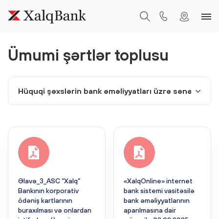
Ümumi şərtlər toplusu
Əlavə_3_ASC “Xalq”
«XalqOnline» internet
Bankının korporativ
bank sistemi vasitəsilə
ödəniş kartlarının
bank əməliyyatlarının
buraxılması və onlardan
aparılmasına dair