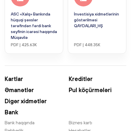
ASC «Xalq» Bankında
İnvestisiya xidmətlərinin
hüquqi şəxslər
göstərilməsi
tərəfindən fərdi bank
QAYDALARI_HŞ
seyfinin icarəsi haqqında
Müqavilə
PDF | 425.63K
PDF | 448.35K
Kartlar
Kreditlər
Əmanətlər
Pul köçürmələri
Digər xidmətlər
Bank
Bank haqqında
Biznes kartı
Rəhbərlik
Hesabatlar