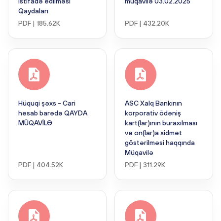
istifadə edilməsi
müqavilə 03.02.2025
Qaydaları
PDF | 185.62K
PDF | 432.20K
Hüquqi şəxs - Cari
ASC Xalq Bankının
hesab barədə QAYDA
korporativ ödəniş
MÜQAVİLƏ
kart(lar)ının buraxılması
və on(lar)a xidmət
göstərilməsi haqqında
Müqavilə
PDF | 404.52K
PDF | 311.29K