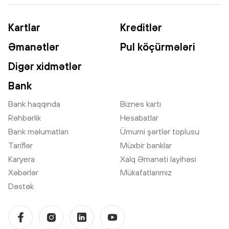
Kartlar
Kreditlər
Əmanətlər
Pul köçürmələri
Digər xidmətlər
Bank
Bank haqqında
Biznes kartı
Rəhbərlik
Hesabatlar
Bank məlumatları
Ümumi şərtlər toplusu
Tariflər
Müxbir banklar
Karyera
Xalq Əmanəti layihəsi
Xəbərlər
Mükafatlarımız
Dəstək