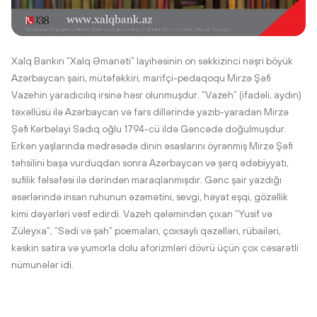
Xalq Bankın “Xalq Əmanəti” layihəsinin on səkkizinci nəşri böyük
Azərbaycan şairi, mütəfəkkiri, marifçi-pedaqoqu Mirzə Şəfi
Vazehin yaradıcılıq irsinə həsr olunmuşdur. “Vazeh” (ifadəli, aydın)
təxəllüsü ilə Azərbaycan və fars dillərində yazıb-yaradan Mirzə
Şəfi Kərbəlayi Sadıq oğlu 1794-cü ildə Gəncədə doğulmuşdur.
Erkən yaşlarında mədrəsədə dinin əsaslarını öyrənmiş Mirzə Şəfi
təhsilini başa vurduqdan sonra Azərbaycan və şərq ədəbiyyatı,
sufilik fəlsəfəsi ilə dərindən maraqlanmışdır. Gənc şair yazdığı
əsərlərində insan ruhunun əzəmətini, sevgi, həyat eşqi, gözəllik
kimi dəyərləri vəsf edirdi. Vazeh qələmindən çıxan “Yusif və
Züleyxa”, “Sədi və şah” poemaları, çoxsaylı qəzəlləri, rübailəri,
kəskin satira və yumorla dolu aforizmləri dövrü üçün çox cəsarətli
nümunələr idi.