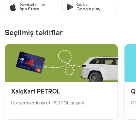
Download on the
Get it on
App Store
Google play
Seçilmiş təkliflər
XalqKart PETROL
Q
Hər yerdə ödəniş et, PETROL qazan!
Of