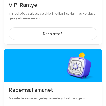
VIP-Rantye
İri məbləğdə sərbəst vəsaitlərin etibarlı saxlanması və əlavə
gəlir gətirməsi imkanı
Daha ətraflı
Rəqəmsal əmanət
Məsafədən əmanət yerləşdirməklə yüksək faiz gəliri