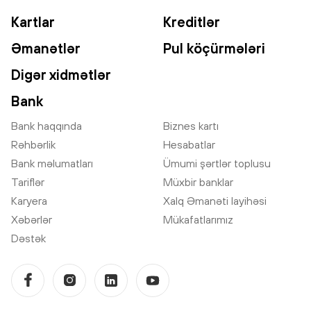
Kartlar
Kreditlər
Əmanətlər
Pul köçürmələri
Digər xidmətlər
Bank
Bank haqqında
Biznes kartı
Rəhbərlik
Hesabatlar
Bank məlumatları
Ümumi şərtlər toplusu
Tariflər
Müxbir banklar
Karyera
Xalq Əmanəti layihəsi
Xəbərlər
Mükafatlarımız
Dəstək