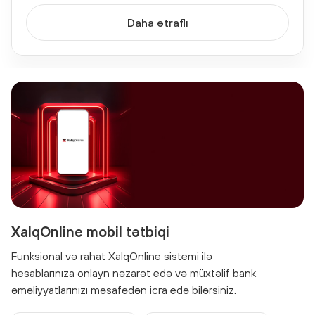
Daha ətraflı
XalqOnline mobil tətbiqi
Funksional və rahat XalqOnline sistemi ilə
hesablarınıza onlayn nəzarət edə və müxtəlif bank
əməliyyatlarınızı məsafədən icra edə bilərsiniz.