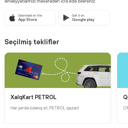
əməliyyatlarınızı məsafədən icra edə bilərsiniz.
Download on the
Get it on
App Store
Google play
Seçilmiş təkliflər
XalqKart PETROL
Q
Hər yerdə ödəniş et, PETROL qazan!
Of