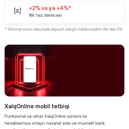
+2% və ya +4%*
İllik faiz dərəcəsi
* Təminat xarici valyutada depozit olduğu halda kreditin illik faizi 11%
XalqOnline mobil tətbiqi
Funksional və rahat XalqOnline sistemi ilə
hesablarınıza onlayn nəzarət edə və müxtəlif bank