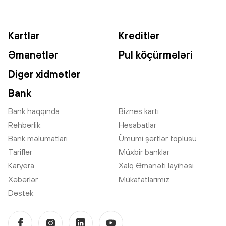
Kartlar
Kreditlər
Əmanətlər
Pul köçürmələri
Digər xidmətlər
Bank
Bank haqqında
Biznes kartı
Rəhbərlik
Hesabatlar
Bank məlumatları
Ümumi şərtlər toplusu
Tariflər
Müxbir banklar
Karyera
Xalq Əmanəti layihəsi
Xəbərlər
Mükafatlarımız
Dəstək