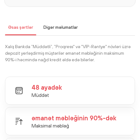
Əsas şərtlər
Digər məlumatlar
Xalq Bankda “Müddətli”, “Proqress" və "VİP-Rantye" növləri üzrə
depozit yerləşdirmiş müştərilər əmanət məbləğinin maksimum
90%-i həcmində nağd kredit əldə edə bilərlər.
48 ayadək
Müddət
əmanət məbləğinin 90%-dək
Maksimal məbləğ