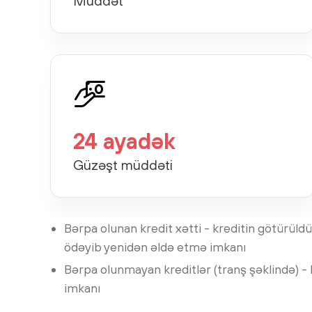
Müddət
24 ayadək
Güzəşt müddəti
Bərpa olunan kredit xətti - kreditin götürüld
ödəyib yenidən əldə etmə imkanı
Bərpa olunmayan kreditlər (tranş şəklində) -
imkanı