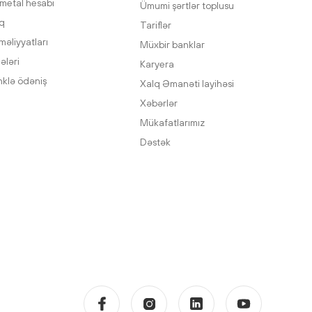
 metal hesabı
Ümumi şərtlər toplusu
q
Tariflər
məliyyatları
Müxbir banklar
çələri
Karyera
nklə ödəniş
Xalq Əmanəti layihəsi
Xəbərlər
Mükafatlarımız
Dəstək