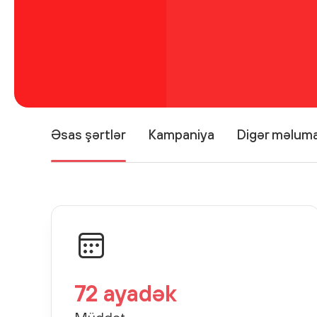
Əsas şərtlər
Kampaniya
Digər məluma
72 ayadək