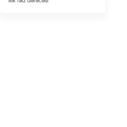
İllik faiz dərəcəsi