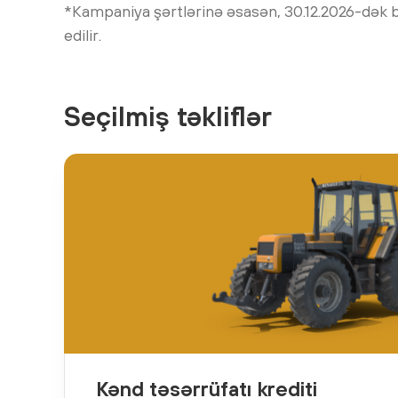
*Kampaniya şərtlərinə əsasən, 30.12.2026-dək biz
edilir.
Seçilmiş təkliflər
Kənd təsərrüfatı krediti