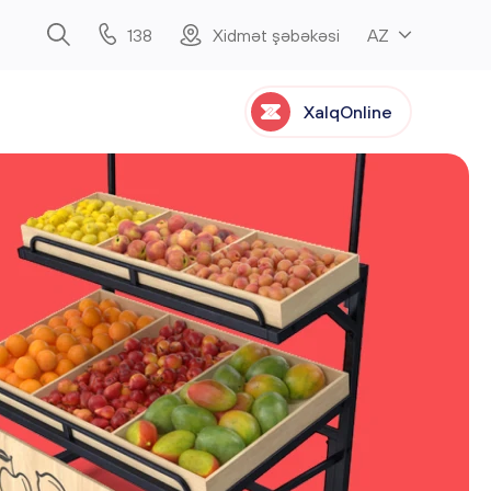
138
Xidmət şəbəkəsi
AZ
XalqOnline
iznes kartı
iznes krediti
epozitlər
E-commerce
E-commerce
znes ödənişləri üçün
znesinizin inkişafı üçün
rbəst vəsaitlərdən gəlir
layn satışa keçid
layn satışa keçid
hat vasitə