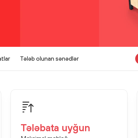
tlar
Tələb olunan sənədlər
Tələbata uyğun