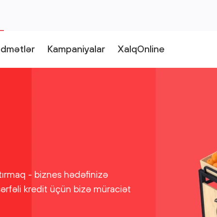
idmətlər
Kampaniyalar
XalqOnline
kvayrinq
icarət platforması
B
B
D
roker əməliyyatları
mək haqqı layihəsi
Bi
Bi
Sə
On
On
ızıl külçələri
alqOnline ümumi məlumat
ra
R və Linklə ödəniş
stifadəçi təlimatı
rtırmaq - biznes hədəfinizə
FAQ
ərfəli kredit üçün bizə müraciət