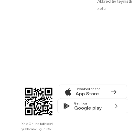
Akkreditiv təyinatlı
xətti
Download on the
App Store
Get it on
Google play
XalqOnline tətbiqini
yükləmək üçün QR