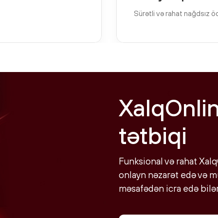
Sürətli və rahat nağdsız ö
XalqOnli
tətbiqi
Funksional və rahat Xalq
onlayn nəzarət edə və mü
məsafədən icra edə bilər