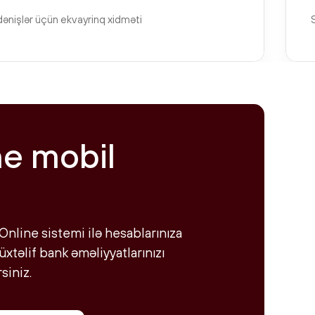
dənişlər üçün ekvayrinq xidməti
ne mobil
Online sistemi ilə hesablarınıza
xtəlif bank əməliyyatlarınızı
siniz.