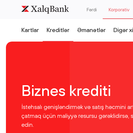
Fərdi
Korporativ
Kartlar
Kreditlər
Əmanətlər
Digər x
Visa Business
Qeyri-yaşayış sahələrinin ipotekası
Depozit
Hesablaşma-kassa xidmətləri
Açıq API xidməti
E
T
Mastercard Business
Biznes krediti
Sənədli əməliyyatlar
Toplu ödənişlər
B
Ə
Visa Platinum Business
Kənd təsərrüfatı krediti
Depozit seyfləri
Onlayn sifarişlər və müraciətlər
Q
X
Biznes krediti
Əməkhaqqı kartı
ABİF kreditləri
E-commerce
Linklə ödəniş
Q
İ
İstehsalı genişləndirmək və satış həcmini a
Akkreditiv təyinatlı kredit xətti
Qiymətli metal hesabı
QR-la ödəniş
çatmaq üçün maliyyə resursu gərəklidirsə, s
AÖS
edin.