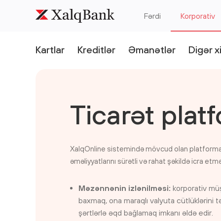
Fərdi
Korporativ
Kartlar
Kreditlər
Əmanətlər
Digər x
Visa Business
Qeyri-yaşayış sahələrinin ipotekası
Depozit
Hesablaşma-kassa xidmətləri
Açıq API xidməti
E
T
Ticarət plat
Mastercard Business
Biznes krediti
Sənədli əməliyyatlar
Toplu ödənişlər
B
Ə
Visa Platinum Business
Kənd təsərrüfatı krediti
Depozit seyfləri
Onlayn sifarişlər və müraciətlər
Q
X
XalqOnline sistemində mövcud olan platforma B
Əməkhaqqı kartı
ABİF kreditləri
E-commerce
Linklə ödəniş
Q
İ
əməliyyatlarını sürətli və rahat şəkildə icra 
Akkreditiv təyinatlı kredit xətti
Qiymətli metal hesabı
QR-la ödəniş
Məzənnənin izlənilməsi:
korporativ müş
AÖS
baxmaq, ona maraqlı valyuta cütlüklərini 
şərtlərlə əqd bağlamaq imkanı əldə edir.