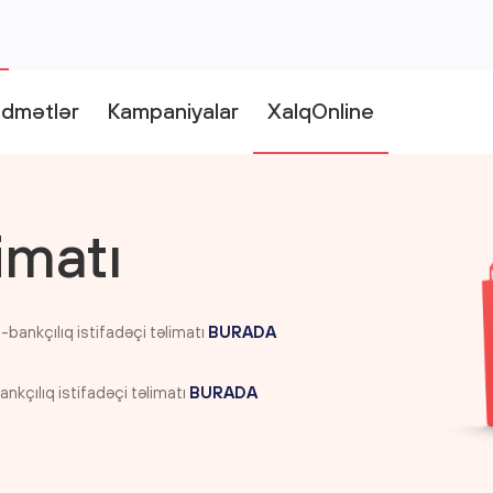
idmətlər
Kampaniyalar
XalqOnline
kvayrinq
icarət platforması
limatı
B
B
D
roker əməliyyatları
mək haqqı layihəsi
Bi
Bi
Sə
On
On
ızıl külçələri
alqOnline ümumi məlumat
ra
-bankçılıq istifadəçi təlimatı
BURADA
R və Linklə ödəniş
stifadəçi təlimatı
nkçılıq istifadəçi təlimatı
BURADA
FAQ