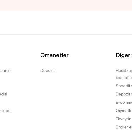
Əmanətlər
Digər 
ərinin
Depozit
Hesabla
xidmətlə
Sənədli 
editi
Depozit s
E-comm
 kredit
Qiymətli
Ekvayrin
Broker ə