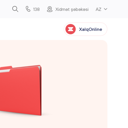
138
Xidmət şəbəkəsi
AZ
XalqOnline
iznes kartı
iznes krediti
epozitlər
E-commerce
E-commerce
znes ödənişləri üçün
znesinizin inkişafı üçün
rbəst vəsaitlərdən gəlir
layn satışa keçid
layn satışa keçid
hat vasitə