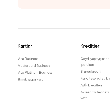
Kartlar
Kreditlər
Visa Business
Qeyri-yaşayış sahəl
ipotekası
Mastercard Business
Biznes krediti
Visa Platinum Business
Kənd təsərrüfatı kr
Əməkhaqqı kartı
ABİF kreditləri
Akkreditiv təyinatlı
xətti