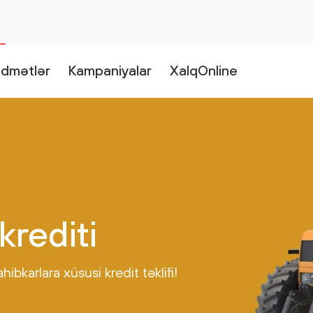
idmətlər
Kampaniyalar
XalqOnline
kvayrinq
icarət platforması
B
B
D
roker əməliyyatları
mək haqqı layihəsi
Bi
Bi
Sə
On
On
ızıl külçələri
alqOnline ümumi məlumat
ra
krediti
R və Linklə ödəniş
stifadəçi təlimatı
FAQ
ibkarlara xüsusi kredit təklifi!