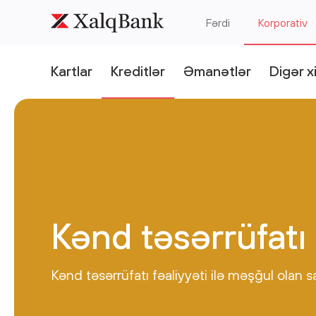
Fərdi
Korporativ
Kartlar
Kreditlər
Əmanətlər
Digər x
Visa Business
Qeyri-yaşayış sahələrinin ipotekası
Depozit
Hesablaşma-kassa xidmətləri
Açıq API xidməti
E
T
Mastercard Business
Biznes krediti
Sənədli əməliyyatlar
Toplu ödənişlər
B
Ə
Visa Platinum Business
Kənd təsərrüfatı krediti
Depozit seyfləri
Onlayn sifarişlər və müraciətlər
Q
X
Əməkhaqqı kartı
ABİF kreditləri
E-commerce
Linklə ödəniş
Kənd təsərrüfatı 
Q
İ
Akkreditiv təyinatlı kredit xətti
Qiymətli metal hesabı
QR-la ödəniş
Kənd təsərrüfatı fəaliyyəti ilə məşğul olan sah
AÖS