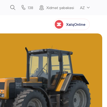
138
Xidmət şəbəkəsi
AZ
XalqOnline
iznes kartı
iznes krediti
epozitlər
E-commerce
E-commerce
znes ödənişləri üçün
znesinizin inkişafı üçün
rbəst vəsaitlərdən gəlir
layn satışa keçid
layn satışa keçid
hat vasitə