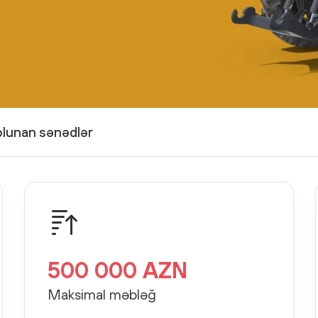
olunan sənədlər
500 000 AZN
Maksimal məbləğ