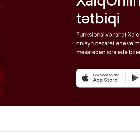
XalqOnli
tətbiqi
Funksional və rahat Xalq
onlayn nəzarət edə və mü
məsafədən icra edə bilər
Download on the
App Store