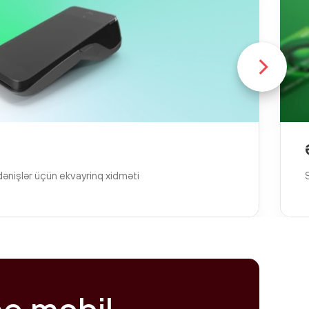
dənişlər üçün ekvayrinq xidməti