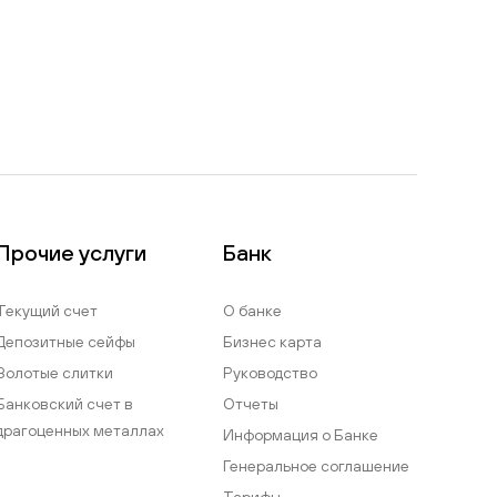
Прочие услуги
Банк
Текущий счет
О банке
Депозитные сейфы
Бизнес карта
Золотые слитки
Руководство
Банковский счет в
Отчеты
драгоценных металлах
Информация о Банке
Генеральное соглашение
Тарифы