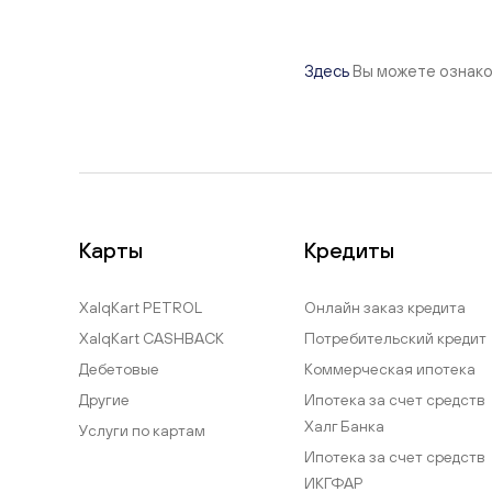
Здесь
Вы можете ознако
Карты
Кредиты
XalqKart PETROL
Онлайн заказ кредита
XalqKart CASHBACK
Потребительский кредит
Дебетовые
Коммерческая ипотека
Другие
Ипотека за счет средств
Халг Банка
Услуги по картам
Ипотека за счет средств
ИКГФАР