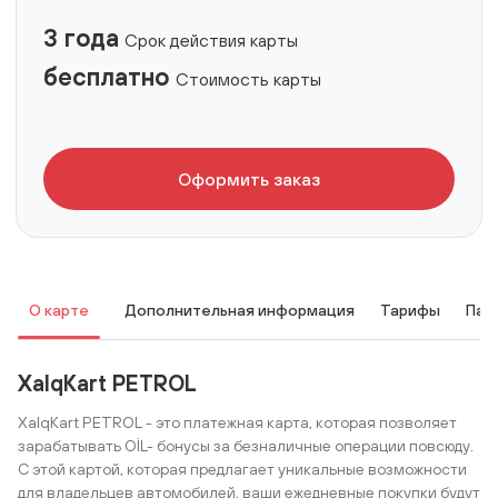
3 года
Срок действия карты
бесплатно
Стоимость карты
Оформить заказ
О карте
Дополнительная информация
Тарифы
Пар
XalqKart PETROL
XalqKart PETROL - это платежная карта, которая позволяет
зарабатывать OİL- бонусы за безналичные операции повсюду.
С этой картой, которая предлагает уникальные возможности
для владельцев автомобилей, ваши ежедневные покупки будут