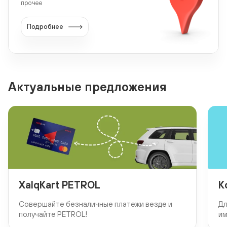
прочее
Подробнее
Актуальные предложения
XalqKart PETROL
К
Совершайте безналичные платежи везде и
Дл
получайте PETROL!
им