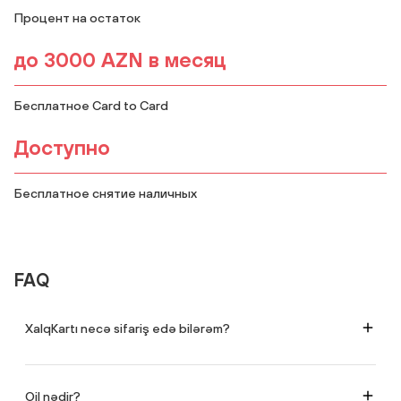
Процент на остаток
до 3000 AZN в месяц
Бесплатное Card to Card
Доступно
Бесплатное снятие наличных
FAQ
XalqKartı necə sifariş edə bilərəm?
Xalq Bankın istənilən filialına yaxınlaşaraq və ya
https://cardorder.xalqbank.az/?card=11
səhifəsindən kartı onlayn sifariş
edərək.
Oil nədir?