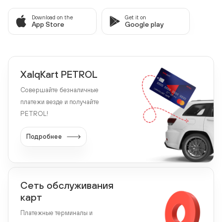
Download on the
Get it on
App Store
Google play
XalqKart PETROL
Совершайте безналичные
платежи везде и получайте
PETROL!
Подробнее
Сеть обслуживания
карт
Платежные терминалы и