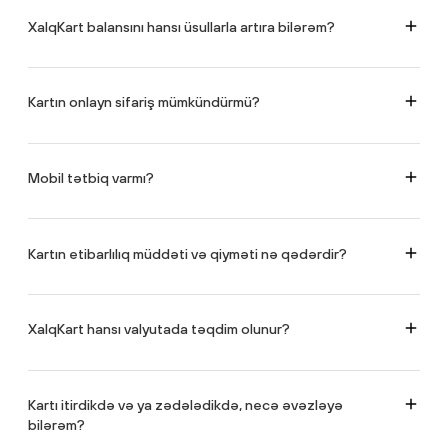
komissiyasızdır.
XalqKart balansını hansı üsullarla artıra bilərəm?
ATM, ödəniş terminalları və ya XalqOnline vasitəsilə.
Kartın onlayn sifariş mümkündürmü?
https://cardorder.xalqbank.az/
səhifəsinə keçid edərək kartı onlayn sifariş
etmək mümkündür.
Mobil tətbiq varmı?
Bəli, var. XalqOnline mobil tətbiqini aşağıdakı linklər vasitəsilə keçid edərək
yükləyə bilərsiniz.
IOS platforması üçün:
Kartın etibarlılıq müddəti və qiyməti nə qədərdir?
https://apps.apple.com/us/app/xalqonline/id1522890678
Android platforması üçün:
https://play.google.com/store/apps/details?
XalqKart 3 il müddətinə təqdim olunur və kartın üçillik dəyəri 15 AZN təşkil
id=az.xalqbank.mobile
edir.
XalqKart hansı valyutada təqdim olunur?
XalqKart Petrol kartı yalnız AZN valyutasında, XalqKart Cashback kartı isə
AZN, EUR və USD valyutalarında təqdim olunur.
Kartı itirdikdə və ya zədələdikdə, necə əvəzləyə
bilərəm?