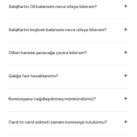
hesablanmayan-2.pdf
linki vasitəsilə keçid edərək tanış olmaq
XalqKartın Oil balansımı necə izləyə bilərəm?
mümkündür.
Bunu 2 yolla etmək mümkündür: kartı SMS-məlumatlandırma xidmətinə
qoşmaqla və ya XalqOnline mobil tətbiqi vasitəsilə Oil balansına nəzarət
etməklə.
XalqKartın keşbek balansımı necə izləyə bilərəm?
Bunu 2 yolla etmək mümkündür: kartı SMS-məlumatlandırma xidmətinə
qoşmaqla və ya XalqOnline mobil tətbiqi vasitəsilə keşbek balansına
nəzarət etməklə.
Oilləri harada yanacağa çevirə bilərəm?
Ay ərzində XalqKart ilə toplanan Oil bonuslarını ölkə ərazisində yerləşən
bütün Azpetrol YDM-lərində yanacağa çevirmək mümkündür.
Qalığa faiz hesablanırmı?
Bəli. Faizlər gündəlik hesablanır və cari ayın son iş günündə kartın
balansına köçürülür. Qalığa faiz hesablanması yalnız AZN valyutalı
XalqKartlar üçün keçərlidir.
Komissiyasız nağdlaşdırmaq mümkündürmü?
Bəli, ay ərzində 1 000 AZN-dək məbləği Xalq Banka məxsus ATM və POS-
terminllar vasitəsilə komissiyasız nağdlaşdırmaq mümkündür.
Card to card xidməti zamanı komissiya tutulurmu?
Ay ərzində ölkədaxili bütün kartlara 3 000 AZN-dək məbləği komissiyasız
köçürmək mümkündür. Xalq Bank kartları arasında köçürmə