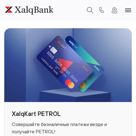
XalqKart PETROL
Совершайте безналичные платежи везде и
получайте PETROL!