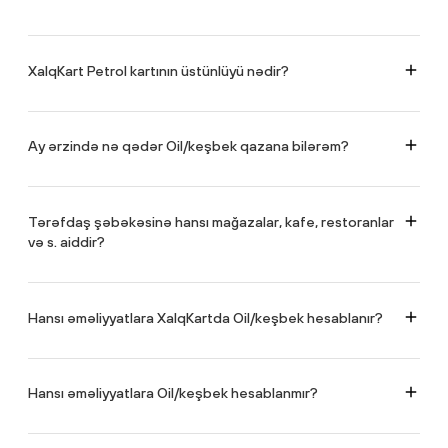
Oil – XalqKart Petrol kartı ilə hər yerdə aparılan nağdsız əməliyyatlara görə
qazanılan bonusdur.
XalqKart Petrol kartının üstünlüyü nədir?
Hər nağdsız ödənişdən 3%, tərəfdaş şəbəkədən daha çox Oil bonusun
yığılması və bu Oillərin Azpetrol YDM-də pulsuz yanacağa dəyişdirilməsi.
Ay ərzində nə qədər Oil/keşbek qazana bilərəm?
Aylıq maksimum 300 Oil/300 AZN (150 USD/EUR/GBP).
Tərəfdaş şəbəkəsinə hansı mağazalar, kafe, restoranlar
və s. aiddir?
https://www.xalqbank.az/az/ferdi/kartlar/xalqkart-petrol/terefdaslar
linki
vasitəsilə keçid edərək XalqKartın geniş tərəfdaş şəbəkəsi ilə tanış olmaq
mümkündür.
Hansı əməliyyatlara XalqKartda Oil/keşbek hesablanır?
https://api.xalqbank.az/storage/temp/processing/mcc-kateqoriyalar-son-
xk-petrol-1.pdf
linkində qeyd olunan əməliyyatlar üzrə Oil/keşbek
hesablanır.
Hansı əməliyyatlara Oil/keşbek hesablanmır?
Oil/keşbek hesablanmayan əməliyyatların siyahısı ilə
https://api.xalqbank.az/storage/temp/processing/xalqkart-bonus-