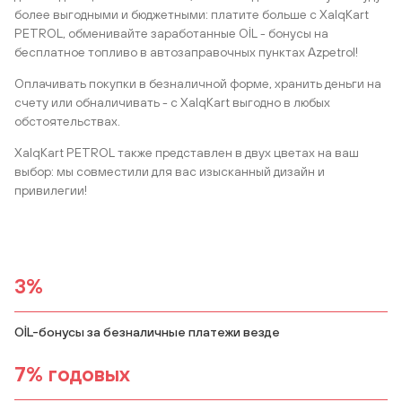
более выгодными и бюджетными: платите больше с XalqKart
PETROL, обменивайте заработанные OİL - бонусы на
бесплатное топливо в автозаправочных пунктах Azpetrol!
Оплачивать покупки в безналичной форме, хранить деньги на
счету или обналичивать - с XalqKart выгодно в любых
обстоятельствах.
XalqKart PETROL также представлен в двух цветах на ваш
выбор: мы совместили для вас изысканный дизайн и
привилегии!
3%
OİL-бонусы за безналичные платежи везде
7% годовых