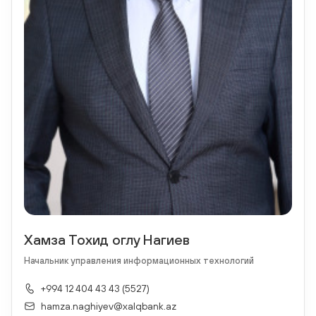
Хамза Тохид оглу Нагиев
Начальник управления информационных технологий
+994 12 404 43 43 (5527)
hamza.naghiyev@xalqbank.az