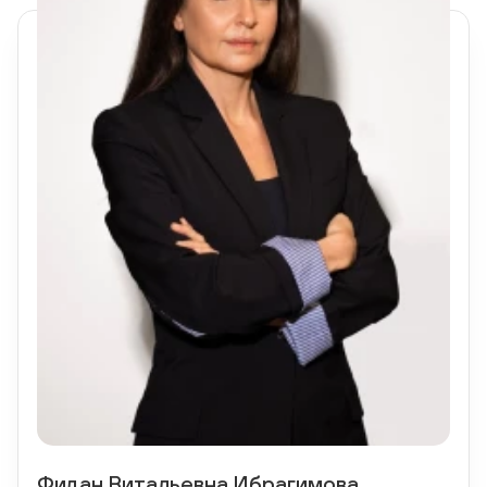
Фидан Витальевна Ибрагимова