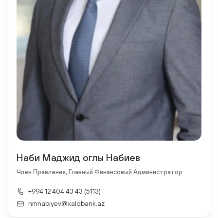
Наби Маджид оглы Набиев
Член Правления, Главный Финансовый Администратор
+994 12 404 43 43 (5113)
nmnabiyev@xalqbank.az