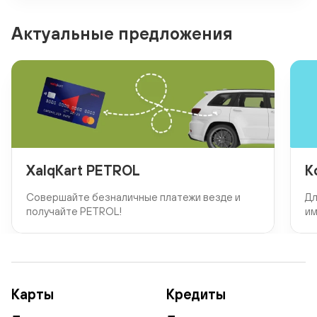
Актуальные предложения
XalqKart PETROL
К
Совершайте безналичные платежи везде и
Дл
получайте PETROL!
им
Карты
Кредиты