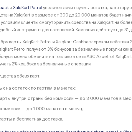
Тарифы
hback
и
XalqKart Petrol
увеличен лимит суммы остатка, на котору
дств на XalqKart в размере от 300 до 20 000 манатов будет нач
условиям клиенты смогут хранить средства на XalqKart на боле
удобный инструмент для накоплений. Кампания действует до 31 д
абря карты XalqKart Petrol и XalqKart Cashback сроком действия
lqKart Petrol получают 3% бонусов за безналичные покупки как в
онусы можно обменять на топливо в сети АЗС Azpetrol. XalqKar
учать 2% кешбэка за безналичные операции.
щества обеих карт:
ых на остаток по картам в манатах;
арты внутри страны без комиссии — до 3 000 манатов в мес
 комиссии — до 1 000 манатов в месяц;
арты и бесплатная доставка.