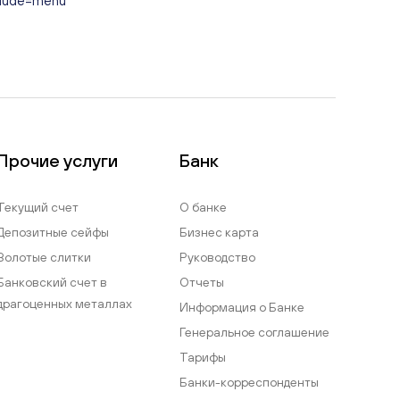
nclude=menu
Прочие услуги
Банк
Текущий счет
О банке
Депозитные сейфы
Бизнес карта
Золотые слитки
Руководство
Банковский счет в
Отчеты
драгоценных металлах
Информация о Банке
Генеральное соглашение
Тарифы
Банки-корреспонденты