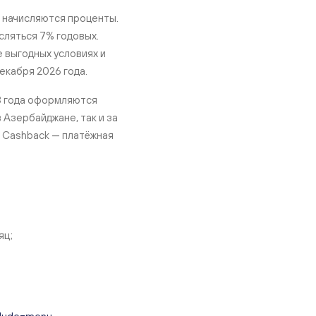
ю начисляются проценты.
исляться 7% годовых.
е выгодных условиях и
екабря 2026 года.
 3 года оформляются
 Азербайджане, так и за
t Cashback — платёжная
яц;