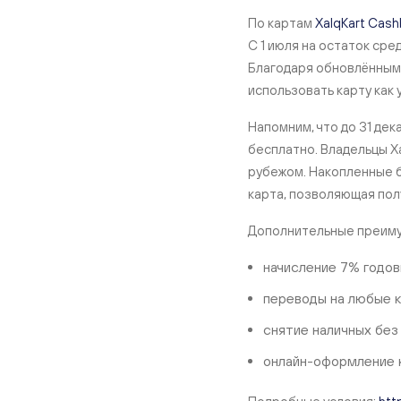
По картам
XalqKart Cas
С 1 июля на остаток сре
Благодаря обновлённым 
использовать карту как 
Напомним, что до 31 дек
бесплатно. Владельцы Xa
рубежом. Накопленные б
карта, позволяющая пол
Дополнительные преиму
начисление 7% годов
переводы на любые к
снятие наличных без
онлайн-оформление к