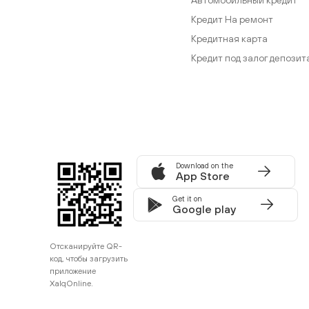
Кредит На ремонт
Кредитная карта
Кредит под залог депозит
Download on the
App Store
Get it on
Google play
Отсканируйте QR-
код, чтобы загрузить
приложение
XalqOnline.