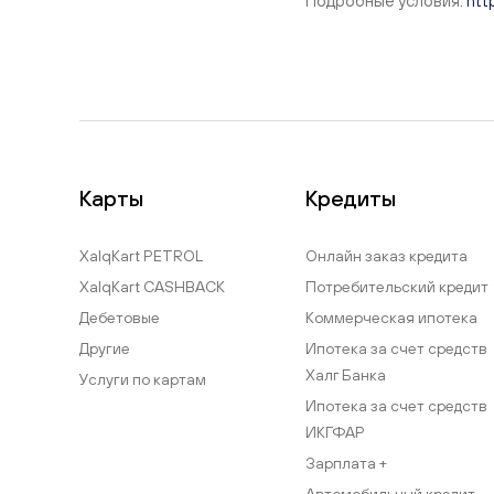
Подробные условия:
htt
Карты
Кредиты
XalqKart PETROL
Онлайн заказ кредита
XalqKart CASHBACK
Потребительский кредит
Дебетовые
Коммерческая ипотека
Другие
Ипотека за счет средств
Халг Банка
Услуги по картам
Ипотека за счет средств
ИКГФАР
Зарплата +
Автомобильный кредит