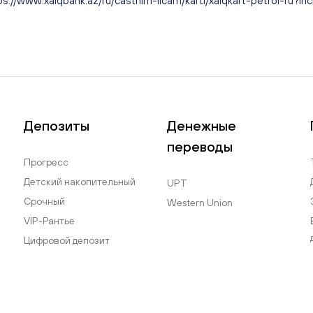
ps://www.xalqbank.az/ru/castnim-licam/karti/xalqkart-petrol-ru?i
Депозиты
Денежные
переводы
Прогресс
Детский накопительный
UPT
Срочный
Western Union
VIP-Рантье
Цифровой депозит