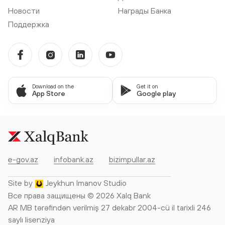
Новости
Награды Банка
Поддержка
Download on the
Get it on
App Store
Google play
e-gov.az
infobank.az
bizimpullar.az
Site by
Jeykhun Imanov Studio
Все права защищены © 2026 Xalq Bank
AR MB tərəfindən verilmiş 27 dekabr 2004-cü il tarixli 246
saylı lisenziya