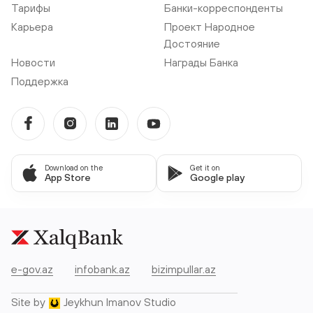
Тарифы
Банки-корреспонденты
Карьера
Проект Народное
Достояние
Новости
Награды Банка
Поддержка
Download on the
Get it on
App Store
Google play
e-gov.az
infobank.az
bizimpullar.az
Site by
Jeykhun Imanov Studio