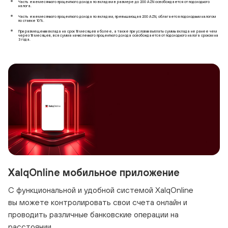
Часть ежемесячного процентного дохода по вкладам в размере до 200 AZN освобождается от подоходного
налога.
Часть ежемесячного процентного дохода по вкладам, превышающая 200 AZN, облагается подоходным налогом
по ставке 10%.
При размещении вклада на срок 18 месяцев и более, а также при условии выплаты суммы вклада не ранее чем
через 18 месяцев, вся сумма начисленного процентного дохода освобождается от подоходного налога сроком на
3 года.
XalqOnline мобильное приложение
С функциональной и удобной системой XalqOnline
вы можете контролировать свои счета онлайн и
проводить различные банковские операции на
расстоянии.