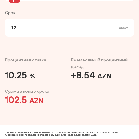
Срок
мес
Процентная ставка
Ежемесячный процентный
доход
10.25
+8.54
%
AZN
Сумма в конце срока
102.5
AZN
В данном калькуляторе не учтены налоговые льготы, применяемые в соответствии с Налоговым кодексом
Азербайджанской Республики к вкладам, размещённым в национальной валюте (AZN).