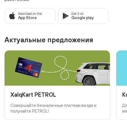
Download on the
Get it on
App Store
Google play
Актуальные предложения
XalqKart PETROL
К
Совершайте безналичные платежи везде и
Дл
получайте PETROL!
им