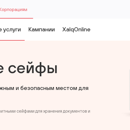
Корпорациям
 услуги
Кампании
XalqOnline
квайринг
icarət platforması
е сейфы
Б
Б
рокерские операции
mək haqqı layihəsi
У
Д
Пе
Пе
олотые слитки
alqOnline ümumi məlumat
б
с
п
п
Вс
ежным и безопасным местом для
б
окументарное инкассо-2504
уководство пользователя
FAQ
итными сейфами для хранения документов и