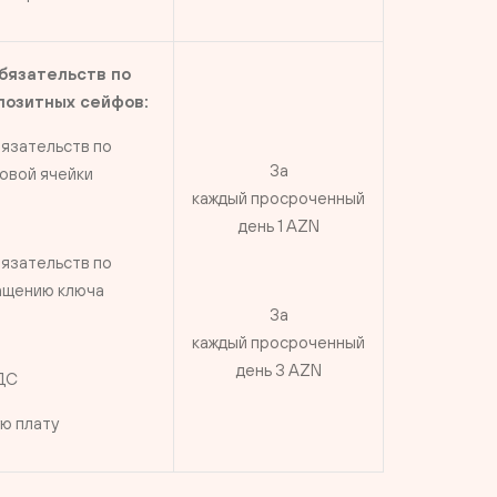
бязательств по
позитных сейфов:
язательств по
За
овой ячейки
каждый просроченный
день 1 AZN
язательств по
ащению ключа
За
каждый просроченный
день 3 AZN
НДС
ую плату