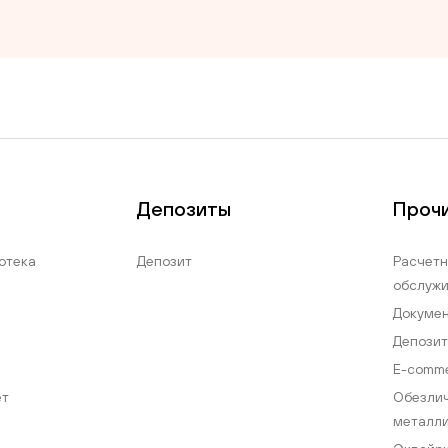
Депозиты
Прочи
отека
Депозит
Расчетн
обслуж
Докумен
Депозит
E-comm
ет
Обезли
металли