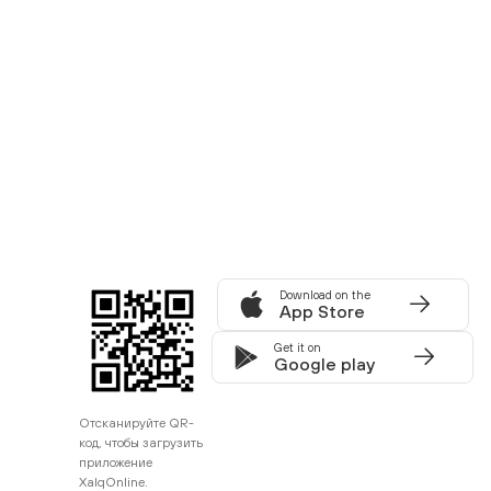
Download on the
App Store
Get it on
Google play
Отсканируйте QR-
код, чтобы загрузить
приложение
XalqOnline.