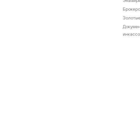
Эквайр
Брокерс
Золотые
Докуме
инкассо