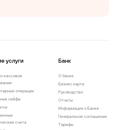
е услуги
Банк
о-кассовое
О банке
ивание
Бизнес карта
тарные операции
Руководство
ные сейфы
Отчеты
erce
Информация о Банке
ченные
Генеральное соглашение
ческие счета
Тарифы