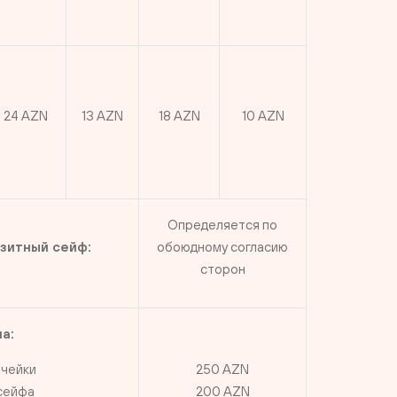
24 AZN
13 AZN
18 AZN
10 AZN
Определяется по
озитный сейф:
обоюдному согласию
сторон
а:
ячейки
250 AZN
сейфа
200 AZN