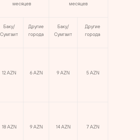
месяцев
месяцев
Баку/
Другие
Баку/
Другие
Сумгаит
города
Сумгаит
города
12 AZN
6 AZN
9 AZN
5 AZN
18 AZN
9 AZN
14 AZN
7 AZN