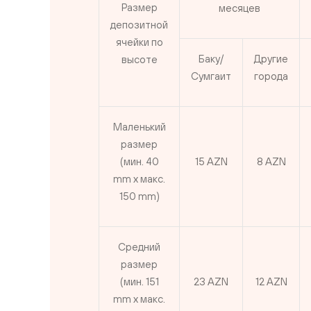
Размер
месяцев
депозитной
ячейки по
Баку/
Другие
высоте
Сумгаит
города
Маленький
размер
(мин. 40
15 AZN
8 AZN
mm x макс.
150 mm)
Средний
размер
(мин. 151
23 AZN
12 AZN
mm x макс.