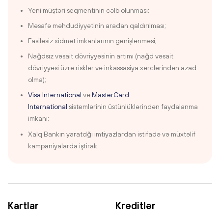
Yeni müştəri seqmentinin cəlb olunması;
Məsafə məhdudiyyətinin aradan qaldırılması;
Fasiləsiz xidmət imkanlarının genişlənməsi;
Nağdsız vəsait dövriyyəsinin artımı (nağd vəsait
dövriyyəsi üzrə risklər və inkassasiya xərclərindən azad
olma);
Visa International
və
MasterCard
International
sistemlərinin üstünlüklərindən faydalanma
imkanı;
Xalq Bankın yaratdğı imtiyazlardan istifadə və müxtəlif
kampaniyalarda iştirak.
Kartlar
Kreditlər