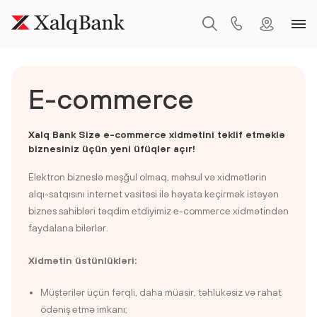
E-commerce
Xalq Bank Sizə e-commerce xidmətini təklif etməklə
biznesiniz üçün yeni üfüqlər açır!
Elektron bizneslə məşğul olmaq, məhsul və xidmətlərin
alqı-satqısını internet vasitəsi ilə həyata keçirmək istəyən
biznes sahibləri təqdim etdiyimiz e-commerce xidmətindən
faydalana bilərlər.
Xidmətin ü
stünlükləri:
Müştərilər üçün fərqli, daha müasir, təhlükəsiz və rahat
ödəniş etmə imkanı;