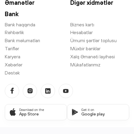
Əmanətlər
Digər xidmətlər
Bank
Bank haqqında
Biznes kartı
Rəhbərlik
Hesabatlar
Bank məlumatları
Ümumi şərtlər toplusu
Tariflər
Müxbir banklar
Karyera
Xalq Əmanəti layihəsi
Xəbərlər
Mükafatlarımız
Dəstək
Download on the
Get it on
App Store
Google play