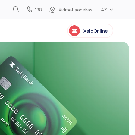
138
Xidmət şəbəkəsi
AZ
XalqOnline
iznes kartı
iznes krediti
epozitlər
E-commerce
E-commerce
znes ödənişləri üçün
znesinizin inkişafı üçün
rbəst vəsaitlərdən gəlir
layn satışa keçid
layn satışa keçid
hat vasitə