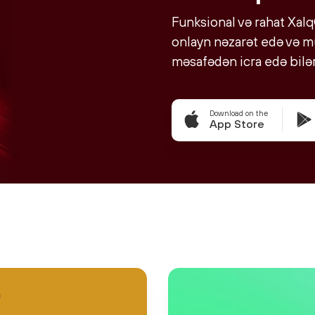
Funksional və rahat Xalq
onlayn nəzarət edə və mü
məsafədən icra edə bilər
Download on the
App Store