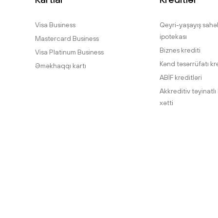
Visa Business
Qeyri-yaşayış sahəl
ipotekası
Mastercard Business
Biznes krediti
Visa Platinum Business
Kənd təsərrüfatı kr
Əməkhaqqı kartı
ABİF kreditləri
Akkreditiv təyinatlı
xətti