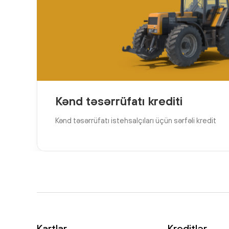
Kənd təsərrüfatı krediti
Kənd təsərrüfatı istehsalçıları üçün sərfəli kredit
Kartlar
Kreditlər