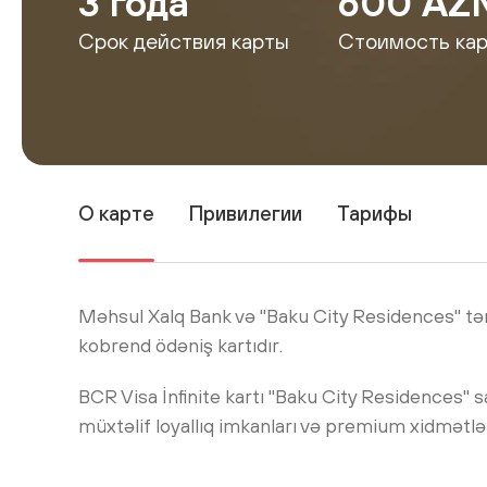
3 года
600 AZ
Срок действия карты
Стоимость ка
О карте
Привилегии
Тарифы
Məhsul Xalq Bank və "Baku City Residences" tər
kobrend ödəniş kartıdır.
BCR Visa İnfinite kartı "Baku City Residences" 
müxtəlif loyallıq imkanları və premium xidmətlə