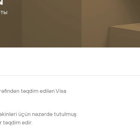
N
Тарифы
рты
əfindən təqdim edilən Visa
sakinləri üçün nəzərdə tutulmuş
r təqdim edir.