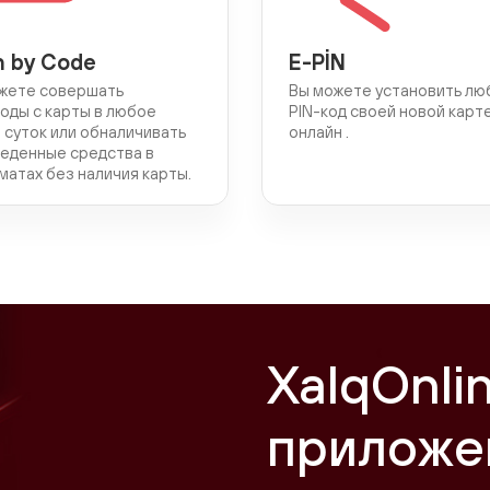
h by Code
E-PİN
жете совершать
Вы можете установить лю
оды с карты в любое
PIN-код своей новой карт
 суток или обналичивать
онлайн .
еденные средства в
матах без наличия карты.
XalqOnli
приложе