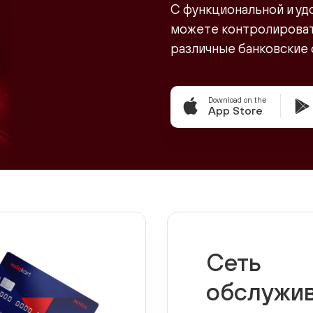
С функциональной и уд
можете контролировать
различные банковские 
Download on the
App Store
Сеть
обслужи