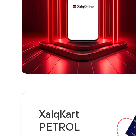
XalqKart
PETROL