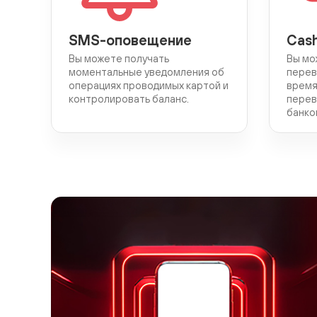
SMS-оповещение
Cas
Вы можете получать
Вы мо
моментальные уведомления об
перев
операциях проводимых картой и
время
контролировать баланс.
перев
банко