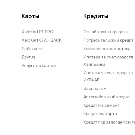
Карты
Кредиты
XalqKart PETROL
Онлайн заказ кредита
XalqKart CASHBACK
Потребительский кредит
Дебетовые
Коммерческая ипотека
Другие
Ипотека за счет средств
Халг Банка
Услуги по картам
Ипотека за счет средств
ИКГФАР
Зарплата +
Автомобильный кредит
Кредит На ремонт
Кредитная карта
Кредит под залог депозит