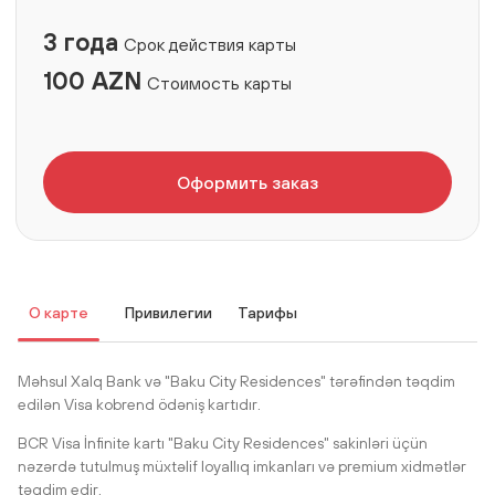
3 года
Срок действия карты
100 AZN
Стоимость карты
Оформить заказ
О карте
Привилегии
Тарифы
Məhsul Xalq Bank və "Baku City Residences" tərəfindən təqdim
edilən Visa kobrend ödəniş kartıdır.
BCR Visa İnfinite kartı "Baku City Residences" sakinləri üçün
nəzərdə tutulmuş müxtəlif loyallıq imkanları və premium xidmətlər
təqdim edir.