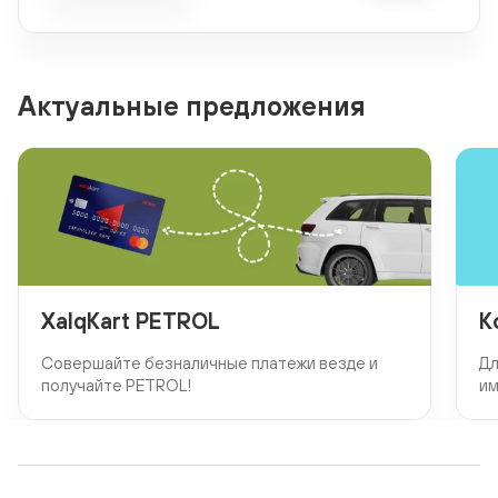
Актуальные предложения
XalqKart PETROL
К
Совершайте безналичные платежи везде и
Дл
получайте PETROL!
им