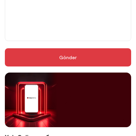
Göndər