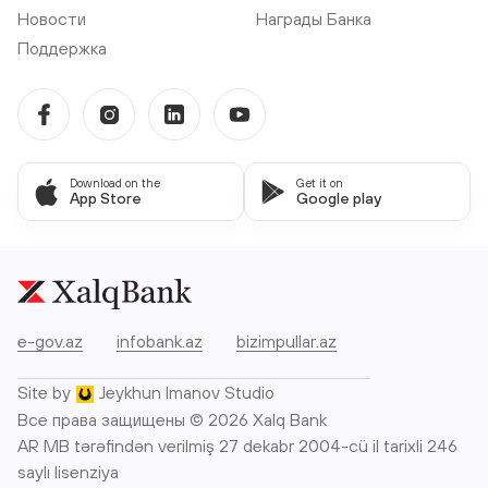
Новости
Награды Банка
Поддержка
Download on the
Get it on
App Store
Google play
e-gov.az
infobank.az
bizimpullar.az
Site by
Jeykhun Imanov Studio
Все права защищены © 2026 Xalq Bank
AR MB tərəfindən verilmiş 27 dekabr 2004-cü il tarixli 246
saylı lisenziya