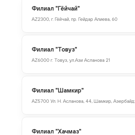
AZ1500 .Пр. Г.Алиева, 142 А, Джалилабад, Азербайджан
Филиал "Гёйчай"
AZ2300, г. Гёйчай, пр. Гейдар Алиева, 60
Филиал "Исмаиллы"
AZ3100 г. Исмаиллы, пр. Гейдар Алиева, 97
Филиал "Товуз"
Филиал "Евлах"
AZ6000 г. Товуз, ул.Ази Асланова 21
AZ6600 г. Евлах, пр. Гейдар Алиева, 47A
Филиал "20 Января"
Филиал "Шамкир"
AZ1012 г. Баку, Ясамальский рай., Московский пр., 67,
AZ5700 Ул. H. Асланова, 44, Шамкир, Азербай
Филиал "Гянджа"
AZ 2000, Гянджа, проспект Гейдар Алиев , вход 438
Филиал "Хачмаз"