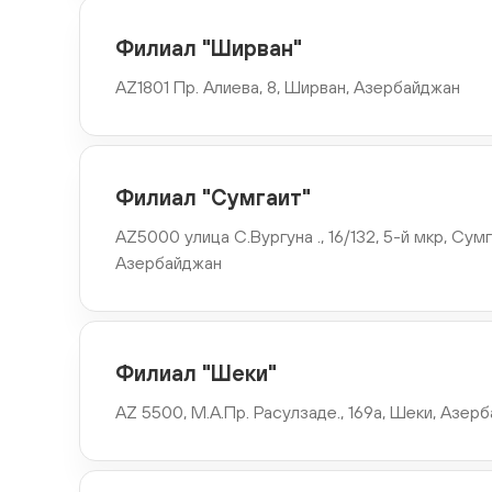
Филиал "Губа"
AZ 4000 ,Ул. 223-й стрелковой дивизии., 21, Губа,
Филиал "Ширван"
Азербайджан
AZ1801 Пр. Алиева, 8, Ширван, Азербайджан
Филиал "Газах"
AZ3500, Газахский район, город Газах, улица Фирудина
Филиал "Сумгаит"
Шамоева, подъезд 20
AZ5000 улица С.Вургуна ., 16/132, 5-й мкр, Сумг
Азербайджан
Филиал "Мингечевир"
AZ 4500 г. Мингечевир, ул. Мирза Фатали Ахундова, 15/1
Филиал "Шеки"
Филиал "Шабран"
AZ1700 ,Пр. Г.Алиева, 115 А, Шабран Азербайджан
AZ 5500, M.А.Пр. Расулзаде., 169а, Шеки, Азер
Филиал "Джалилабад"