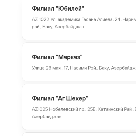
Филиал "Юбилей"
Филиал "Гёйчай"
AZ2300, г. Гёйчай, пр. Гейдар Алиева, 60
AZ 1022 Ул. академика Гасана Алиева, 24, Нари
рай., Баку, Азербайджан
Филиал "Товуз"
AZ6000 г. Товуз, ул.Ази Асланова 21
Филиал "Мяркяз"
Филиал "Шамкир"
Улица 28 мая., 17, Насими Рэй., Баку, Азербайд
AZ5700 Ул. H. Асланова, 44, Шамкир, Азербайджан
Филиал "Хачмаз"
Филиал "Аг Шехер"
AZ 2700 Ул. Г.Алиева, 34Б, Хачмаз, Азербайджан
AZ1025 Нобелевский пр., 25E, Хатаинский Рай., 
Азербайджан
Филиал "Ленкорань"
AZ4200 Ул. Ш.Ахундова., 20, Ланкаран, Азербайджан