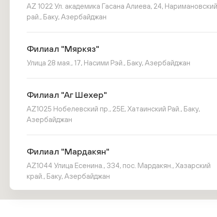
AZ 1022 Ул. академика Гасана Алиева, 24, Наримановcки
рай., Баку, Азербайджан
Филиал "Мяркяз"
Улица 28 мая., 17, Насими Рэй., Баку, Азербайджан
Филиал "Аг Шехер"
AZ1025 Нобелевский пр., 25E, Хатаинский Рай., Баку,
Азербайджан
Филиал "Мардакян"
AZ1044 Улица Есенина., 334, пос. Мардакян., Хазарский
край., Баку, Азербайджан
Филиал "Ханкенди"