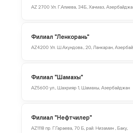
Филиал "Загатала"
AZ 2700 Ул. Г.Алиева, 34Б, Хачмаз, Азербайджа
AZ6200 Улица Низами., 1, Загатала, Азербайджан
Филиал "Нефтчала"
Филиал "Ленкорань"
AZ 4700,20 январь ул.18 А, Нефтчала, Азербайджан
AZ4200 Ул. Ш.Ахундова., 20, Ланкаран, Азерба
Филиал "Сиязянь"
AZ5300 г. Сиязянь, ул. Гейдар Алиева 88 Б
Филиал "Шамахы"
AZ5600 ул., Шахрияр 1, Шaмахы, Азербайджан
Филиал "Нефтчилер"
AZ1118 пр. Г.Гараева, 70 Б, рай. Низамин , Баку,