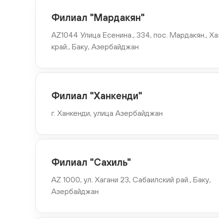
Филиал "Мардакян"
Филиал "Шамахы"
AZ1044 Улица Есенина., 334, пос. Мардакян., Х
AZ5600 ул., Шахрияр 1, Шaмахы, Азербайджан
край., Баку, Азербайджан
Филиал "Нефтчилер"
AZ1118 пр. Г.Гараева, 70 Б, рай. Низамин , Баку,
Филиал "Ханкенди"
Азербайджан
г. Ханкенди, улица Азербайджан
Филиал "Ахмедли"
AZ1149 ул.M.Рустамова,23., Хатаи рай., Баку, Азербайджа
Филиал "Сахиль"
Филиал "Гусар"
AZ 1000, ул. Хагани 23, Сабаилский рай., Баку,
Азербайджан
AZ 3800, Ул. Мусаева, 68, Гусар, Азербайджан