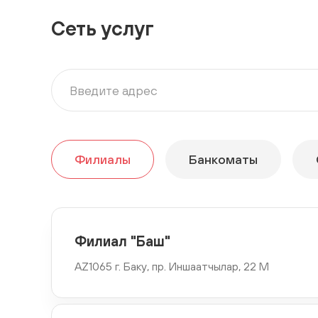
г. Ханкенди, улица Азербайджан
Сеть услуг
Филиал "Сахиль"
AZ 1000, ул. Хагани 23, Сабаилский рай., Баку, Азербайд
Филиал "Ширван"
AZ1801 Пр. Алиева, 8, Ширван, Азербайджан
Филиалы
Банкоматы
Филиал "Сумгаит"
AZ5000 улица С.Вургуна ., 16/132, 5-й мкр, Сумгаит,
Азербайджан
Филиал "Баш"
AZ1065 г. Баку, пр. Иншаатчылар, 22 М
Филиал "Шеки"
AZ 5500, M.А.Пр. Расулзаде., 169а, Шеки, Азербайджан