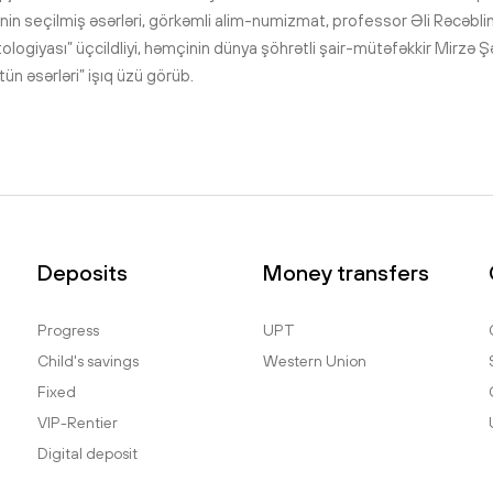
nin seçilmiş əsərləri, görkəmli alim-numizmat, professor Əli Rəcəblin
ntologiyası” üçcildliyi, həmçinin dünya şöhrətli şair-mütəfəkkir Mirzə
tün əsərləri” işıq üzü görüb.
Deposits
Money transfers
Progress
UPT
Child's savings
Western Union
Fixed
VIP-Rentier
Digital deposit