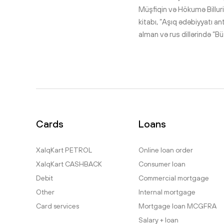
Müşfiqin və Hökumə Billuri
kitabı, “Aşıq ədəbiyyatı a
alman və rus dillərində “Bü
Cards
Loans
XalqKart PETROL
Online loan order
XalqKart CASHBACK
Consumer loan
Debit
Commercial mortgage
Other
Internal mortgage
Card services
Mortgage loan MCGFRA
Salary + loan