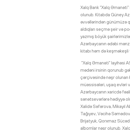
Xalq Bank “Xalq Əmanəti” 
olunub. Kitabda Güney Azə
əvvəllərindən günümüzə qə
aldıqları seçmə şeir və poe
yazmış böyük şairlərimizlə
Azərbaycanın ədəbi mənzə
kitabı həm də keşməkeşli ta
“Xalq Əmanəti” layihəsi AS
mədəni irsinin qorunub gəl
çərçivəsində nəşr olunan ki
müəssisələri, uşaq evləri 
Azərbaycanın xaricdə fəali
sənətsevərlərə hədiyyə o
Xalidə Səfərova, Mikayıl 
Tağıyev, Vəcihə Səmədov
Brijatyuk, Qorxmaz Sücəddi
albomlar nəşr olunub. Xal