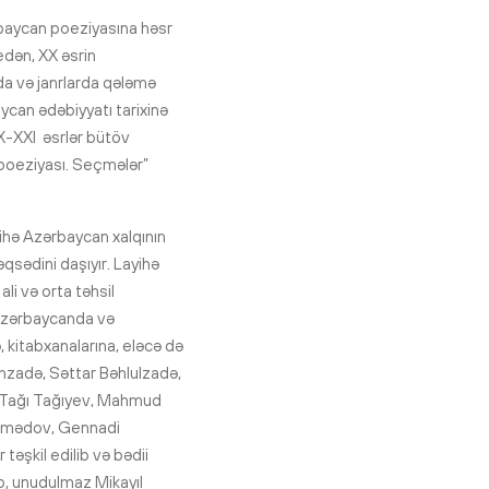
rbaycan poeziyasına həsr
dən, XX əsrin
da və janrlarda qələmə
aycan ədəbiyyatı tarixinə
XX-XXI əsrlər bütöv
poeziyası. Seçmələr”
yihə Azərbaycan xalqının
qsədini daşıyır. Layihə
ali və orta təhsil
n Azərbaycanda və
, kitabxanalarına, eləcə də
nzadə, Səttar Bəhlulzadə,
v, Tağı Tağıyev, Mahmud
əmmədov, Gennadi
əşkil edilib və bədii
b, unudulmaz Mikayıl