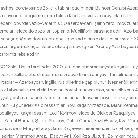
layihəsi çərçivəsində 25-ci kitabını təqdim edir. Bu nəşr Cənubi Azə
rbaycanda doğulmuş, müxtəlif ədəbi təmayül və cərəyanları təmsil e
dərki dövrdə yazıb-yaratmış 50 azərbaycanlı şairin fərqli mövzular
maları, eləcə də qəzəlləri toplanıb. Müəlliflərin sırasında adını Azərb
 yanaşı, çağdaş dövrün istedadlı gənc ədiblərinin də isimləri vardır. 
rəsini görmək üçün vasitə olaraq ərsəyə gələn “Güney Azərbaycan 
riximizi əks etdirir.
C “Xalq” Bankı tərəfindən 2010-cu ildən etibarən həyata keçirilir. La
əcək nəsillərə ötürülməsi, mənəvi dəyərlərinin dünyaya tanıdılması mə
tablar – Azərbaycan, ingilis, rus dillərində çap olunur. Nəşrlər ölkənin 
və kitabxanalar, müxtəlif fondlar, dövlət müəssisələri, xarici ölkələri
yyət göstərən səfirlik və konsulluqlarına, dünyanın böyük muzeylərinə
lunur. Bu günədək Xalq rəssamları Böyükağa Mirzəzadə, Maral Rəhma
Abdullayev, xalça rəssamı Lətif Kərimov, eləcə də Ələkbər Rzaquliye
a, Kamal Əhməd, Şamo Abasov, Cahid Camal, Fazil Əliyev, Rza M
nov, şəhid-heykəltaraş Samir Kaçayevin əsərlərindən ibarət sərgilər t
q şairləri Məmməd Araz, Hüseyn Arif, Xəlil Rza Ulutürk, Zəlimxan Yaqu