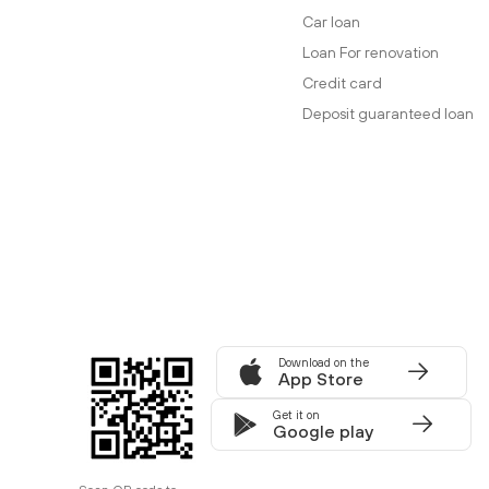
Car loan
Loan For renovation
Credit card
Deposit guaranteed loan
Download on the
App Store
Get it on
Google play