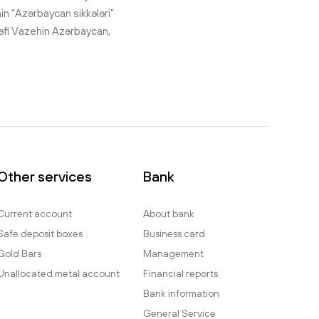
in “Azərbaycan sikkələri”
 Şəfi Vazehin Azərbaycan,
Other services
Bank
Current account
About bank
Safe deposit boxes
Business card
Gold Bars
Management
Unallocated metal account
Financial reports
Bank information
General Service