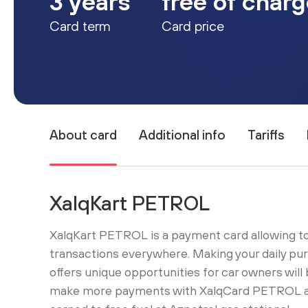
3 years
free of char
Card term
Card price
About card
Additional info
Tariffs
XalqKart PETROL
XalqKart PETROL is a payment card allowing t
transactions everywhere. Making your daily pur
offers unique opportunities for car owners will 
make more payments with XalqCard PETROL a