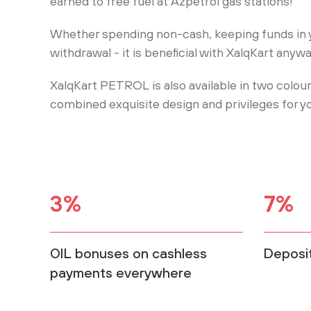
earned to free fuel at Azpetrol gas stations!
Whether spending non-cash, keeping funds in 
withdrawal - it is beneficial with XalqKart anywa
XalqKart PETROL is also available in two colour
combined exquisite design and privileges for y
3%
7%
OIL bonuses on cashless
Deposi
payments everywhere