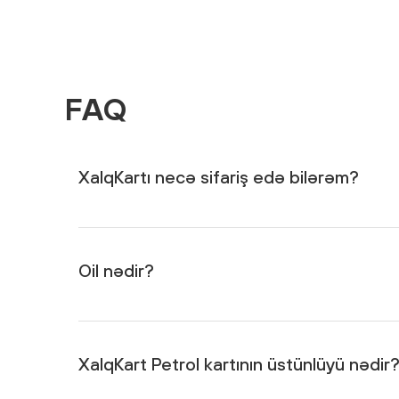
FAQ
XalqKartı necə sifariş edə bilərəm?
Xalq Bankın istənilən filialına yaxınlaşaraq və ya
http
edərək.
Oil nədir?
Oil – XalqKart Petrol kartı ilə hər yerdə aparılan na
XalqKart Petrol kartının üstünlüyü nədir