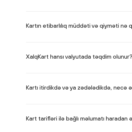
Bəli, var. XalqOnline mobil tətbiqini aşağıdakı linklər 
IOS platforması üçün:
https://apps.apple.com/us/a
Android platforması üçün:
https://play.google.com/
Kartın etibarlılıq müddəti və qiyməti nə 
XalqKart 3 il müddətinə təqdim olunur və kartın üçilli
XalqKart hansı valyutada təqdim olunur
XalqKart Petrol kartı yalnız AZN valyutasında, Xalq
olunur.
Kartı itirdikdə və ya zədələdikdə, necə 
Kart itirildiyi halda müştəri dərhal XalqOnline mobil tə
barədə banka məlumat verməlidir. Daha sonra müştəri 
rəsmiləşdirilməsini təmin edə bilər. Kartın zədələnməs
Kart tarifləri ilə bağlı məlumatı haradan
olunması mümkündür.
Kart tarifləri ilə əlaqəli ətraflı məlumatı Xalq Bankı