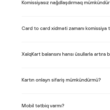
Komissiyasız nağdlaşdırmaq mümkündü
Bəli, ay ərzində 1 000 AZN-dək məbləği Xalq Banka
nağdlaşdırmaq mümkündür.
Card to card xidməti zamanı komissiya 
Ay ərzində ölkədaxili bütün kartlara 3 000 AZN-dək
arasında köçürmə komissiyasızdır.
XalqKart balansını hansı üsullarla artıra 
ATM, ödəniş terminalları və ya XalqOnline vasitəsilə.
Kartın onlayn sifariş mümkündürmü?
https://cardorder.xalqbank.az/
səhifəsinə keçid edər
Mobil tətbiq varmı?