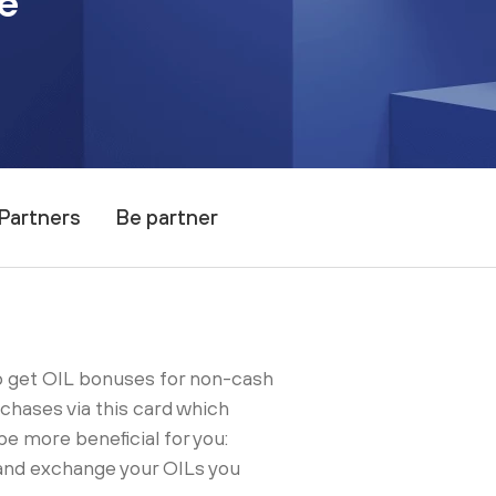
ge
Partners
Be partner
o get OIL bonuses for non-cash
chases via this card which
be more beneficial for you:
nd exchange your OILs you