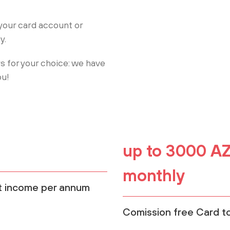
your card account or
y.
s for your choice: we have
ou!
up to 3000 A
monthly
t income per annum
Comission free Card t