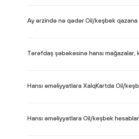
Hər nağdsız ödənişdən 3%, tərəfdaş şəbəkədən daha
pulsuz yanacağa dəyişdirilməsi.
Ay ərzində nə qədər Oil/keşbek qazana
Aylıq maksimum 300 Oil/300 AZN (150 USD/EUR/G
Tərəfdaş şəbəkəsinə hansı mağazalar, ka
https://www.xalqbank.az/az/ferdi/kartlar/xalqkart-p
tərəfdaş şəbəkəsi ilə tanış olmaq mümkündür.
Hansı əməliyyatlara XalqKartda Oil/keş
https://api.xalqbank.az/storage/temp/processing/m
əməliyyatlar üzrə Oil/keşbek hesablanır.
Hansı əməliyyatlara Oil/keşbek hesabla
Oil/keşbek hesablanmayan əməliyyatların siyahısı il