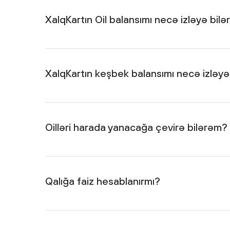
bonus-hesablanmayan-2.pdf
linki vasitəsilə keçid
XalqKartın Oil balansımı necə izləyə bil
Bunu 2 yolla etmək mümkündür: kartı SMS-məlumatl
vasitəsilə Oil balansına nəzarət etməklə.
XalqKartın keşbek balansımı necə izləyə
Bunu 2 yolla etmək mümkündür: kartı SMS-məlumatl
vasitəsilə keşbek balansına nəzarət etməklə.
Oilləri harada yanacağa çevirə bilərəm?
Ay ərzində XalqKart ilə toplanan Oil bonuslarını öl
çevirmək mümkündür.
Qalığa faiz hesablanırmı?
Bəli. Faizlər gündəlik hesablanır və cari ayın son iş
AZN valyutalı XalqKartlar üçün keçərlidir.