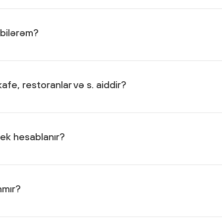
 çox Oil bonusun yığılması və bu Oillərin Azpetrol YDM-də
 bilərəm?
BP).
fe, restoranlar və s. aiddir?
etrol/terefdaslar
linki vasitəsilə keçid edərək XalqKartın geniş
bek hesablanır?
cc-kateqoriyalar-son-xk-petrol-1.pdf
linkində qeyd olunan
nmır?
ə
https://api.xalqbank.az/storage/temp/processing/xalqkart-