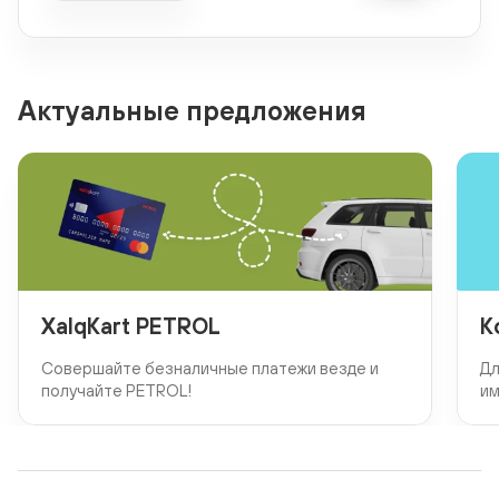
Актуальные предложения
XalqKart PETROL
К
Совершайте безналичные платежи везде и
Дл
получайте PETROL!
им