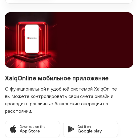
XalqOnline мобильное приложение
С функциональной и удобной системой XalqOnline
вы можете контролировать свои счета онлайн и
проводить различные банковские операции на
расстоянии.
Download on the
Get it on
App Store
Google play