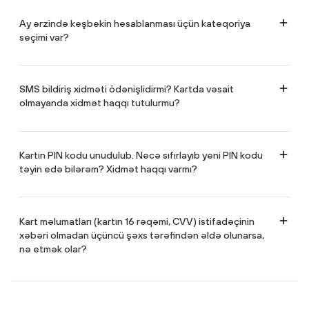
Ay ərzində keşbekin hesablanması üçün kateqoriya
seçimi var?
Xeyr, keşbek və bonus hesablanması üçün kateqoriya seçiminə ehtiyac
yoxdur. Hər kateqoriya (MCC kod) üzrə hesablanan keşbek və bonus 30
AZN-i keçməməlidir.
SMS bildiriş xidməti ödənişlidirmi? Kartda vəsait
olmayanda xidmət haqqı tutulurmu?
Bəli, ödənişlidir. Aylıq xidmət haqqı 2 AZN-dir. Kart balansına vəsait
mədaxil olduqdan sonra SMS məlumatlandırma üzrə xidmət haqqı
avtomatik olaraq balansdan silinir.
Kartın PIN kodu unudulub. Necə sıfırlayıb yeni PIN kodu
təyin edə bilərəm? Xidmət haqqı varmı?
Bunun iki yolu var. Siz ya filiala yaxınlaşa, ya da XalqOnline mobil tətbiqi
vasitəsilə PIN kodu təyin edə bilərsiniz. PIN-in ləğvi üçün xidmət haqqı 2
AZN, yeni PIN-in təyin olunması isə pulsuzdur.
Kart məlumatları (kartın 16 rəqəmi, CVV) istifadəçinin
xəbəri olmadan üçüncü şəxs tərəfindən əldə olunarsa,
nə etmək olar?
Dərhal kartın bloklanmağı tövsiyə olunur. Bunu 24/7 rejimi ilə çalışan 138
Çağrı mərkəzinə zəng edərək və ya XalqOnline mobil tətbiqi vasitəsilə
etmək mümkündür.