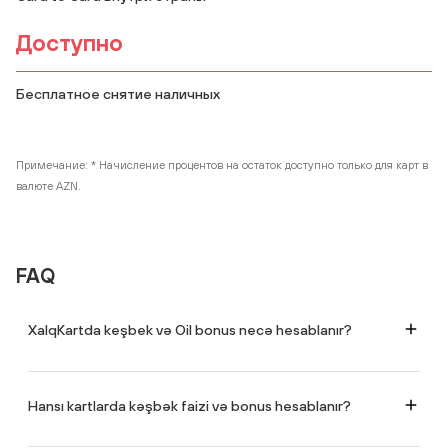
Доступно
Бесплатное снятие наличных
Примечание: * Начисление процентов на остаток доступно только для карт в
валюте AZN.
FAQ
XalqKartda keşbek və Oil bonus necə hesablanır?
Hər XalqKart kartı ilə aparılan nağdsız ödəniş XalqKart Cashback kartı ilə 2%
keşbek, XalqKart Petrol kartı ilə isə 3% Oil bonus qazandırır. Tərəfdaş
şəbəkələrdə alış-veriş edərkən daha çox keşbek/oil qazanmaq
Hansı kartlarda kəşbək faizi və bonus hesablanır?
mümkündür.
XalqKart Cashback və XalqKart Petrol kartlarına.