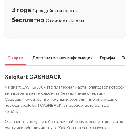
3 года
Срок действия карты
бесплатно
Стоимость карты
О карте
Дополнительная информация
Тарифы
Пар
XalqKart CASHBACK
XalqKart CASHBACK - это платежная карта, благодаря которой
вы зарабатываете кэшбэк за безналичные операции.
Совершая ежедневные покупки и безналичные операции с
помощью XalqKart CASHBACK, вы заработаете больше
кэшбэка!
Оплачивать покупки в безналичной форме, хранить деньги на
счету или обналичивать - с XalqKart выгодно в любых