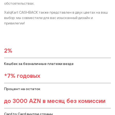
обстоятельствах.
XalqKart CASHBACK также представлен в двух цветах на ваш
выбор: мы совместили для вас изысканный дизайн и
привилегии!
2%
Кешбек за безналичные платежи везде
*7% годовых
Процент на остаток
до 3000 AZN в месяц без комиссии
Card to Card внутри страны