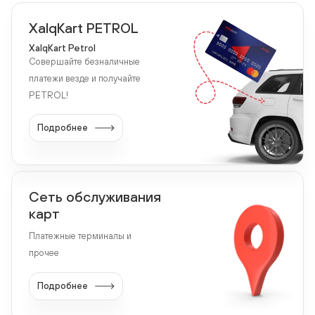
XalqKart PETROL
XalqKart Petrol
Совершайте безналичные
платежи везде и получайте
PETROL!
Подробнее
Сеть обслуживания
карт
Платежные терминалы и
прочее
Подробнее