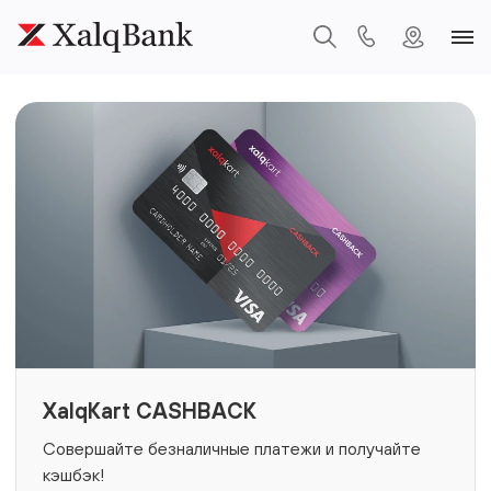
XalqKart CASHBACK
Совершайте безналичные платежи и получайте
кэшбэк!