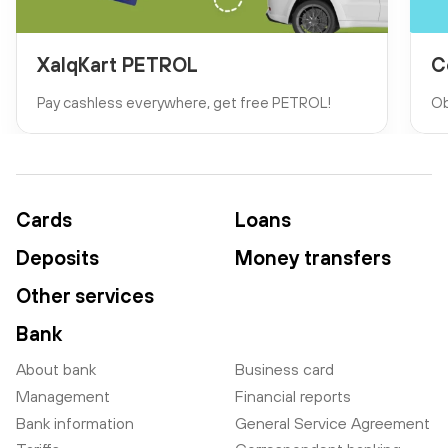
XalqKart PETROL
C
Pay cashless everywhere, get free PETROL!
Ob
Cards
Loans
Deposits
Money transfers
Other services
Bank
About bank
Business card
Management
Financial reports
Bank information
General Service Agreement