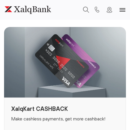
XalqKart CASHBACK
Make cashless payments, get more cashback!