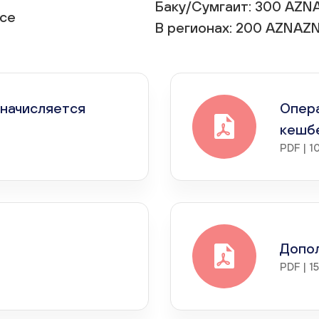
Баку/Сумгаит: 300 AZN
осе
В регионах: 200 AZNAZ
 начисляется
Опера
кешб
PDF | 1
Допол
PDF | 1