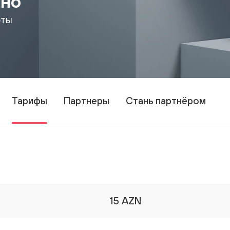
тно
Тарифы
рты
Тарифы
Партнеры
Стань партнёром
15 AZN