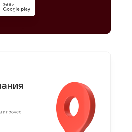
Get it on
Google play
вания
ы и прочее