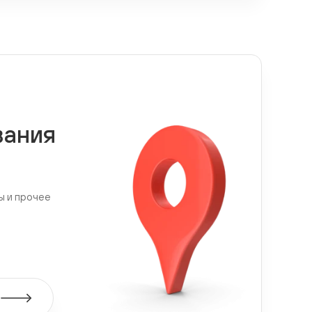
вания
ы и прочее