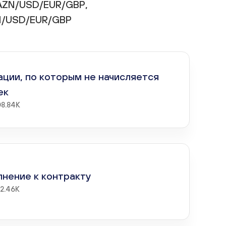
AZN/USD/EUR/GBP,
N/USD/EUR/GBP
ции, по которым не начисляется
ек
08.84K
нение к контракту
52.46K