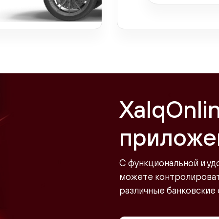
XalqOnli
приложе
С функциональной и уд
можете контролировать
различные банковские 